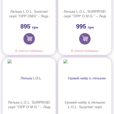
Лялька L.O.L. Surprise!
Лялька L.O.L. SURPRISE!
серії "OPP OMG" - Леді-
серії "OPP O.M.G." – Леді
Неон (985679)
Аптаун (988885)
895
995
грн
грн
В список побажань
В список побажань
Лялька L.O.L. SURPRISE!
Ігровий набір із лялькою
серії "OPP O.M.G." – Леді
L.O.L. Surprise! серії
Пінк (988892)
"Tweens Neon Pop" – Кітті