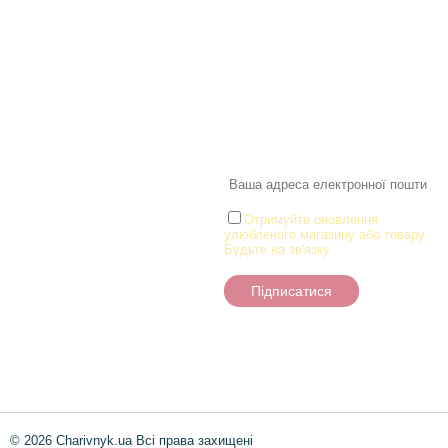
Інформація
Про магазин
Новинки
Доставка і Оплата
Розпродаж
Договір публічної оферти
Статті
Новини
Новини
Розділи
Новини
Товари для малюків
Іграшки
Настільні ігри та Пазли
Отримуйте оновлення
улюбленого магазину або товару.
Творчість та канцтоварі
Будьте на зв'язку
Ігрові фігурки
Підписатися
© 2026 Charivnyk.ua Всі права захищені