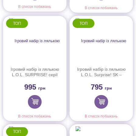
В список побажань
В список побажань
ТОП
ТОП
Ігровий набір із лялькою
Ігровий набір із лялькою
L.O.L. SURPRISE! серії
L.O.L. Surprise! SK –
"Loves Strawberry
Фантастичні єдинороги
995
795
Shortcake" – ШАРЛОТТА
(121343)
грн
грн
СУНИЧКА І ДРУЗІ
(596530)
В список побажань
В список побажань
ТОП