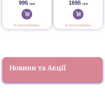
995
1695
К (120667)
грн
грн
В список побажань
В список побажань
Новини та Акції
Інформація
Про магазин