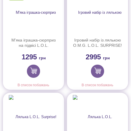
М'яка іграшка-сюрприз
Ігровий набір із лялькою
на підвісі L.O.L.
O.M.G. L.O.L. SURPRISE!
SURPRISE! –
серії I"AM"- Ветклініка
1295
2995
ПУХНАСТИЙ МАСКАРАД
(591559)
грн
грн
(249498)
В список побажань
В список побажань