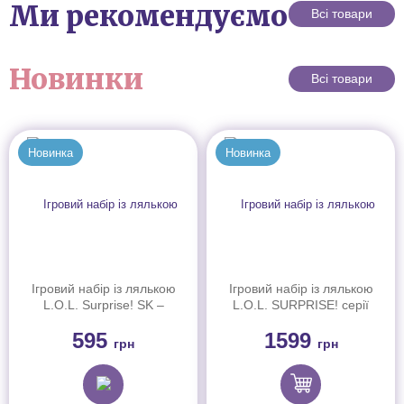
Ми рекомендуємо
Всі товари
Новинки
Всі товари
Новинка
Новинка
Ігровий набір із лялькою
Ігровий набір із лялькою
L.O.L. Surprise! SK –
L.O.L. SURPRISE! серії
Феєричні зачіски з
"Tweens Costume" –
595
1599
намистин (511212)
ХУПС К'ЮТІ (з
грн
грн
аксесуарами) (510413)