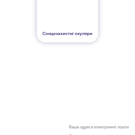
Сонцезахистні окуляри
Інформація
Про магазин
Інформація
Про магазин
Новинки
Доставка і Оплата
Розпродаж
Договір публічної оферти
Статті
Новини
Новини
Розділи
Новини
Товари для малюків
Іграшки