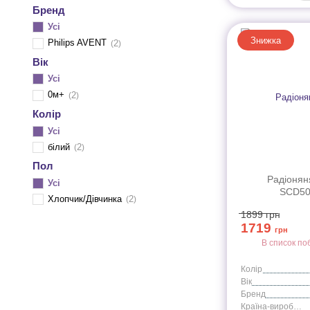
Бренд
Усі
Знижка
Philips AVENT
2
Вік
Усі
0м+
2
Колір
Усі
білий
2
Пол
Радіонян
Усі
SCD50
Хлопчик/Дівчинка
2
1899
грн
1719
грн
В список по
Колір
Вік
Бренд
Країна-виробник