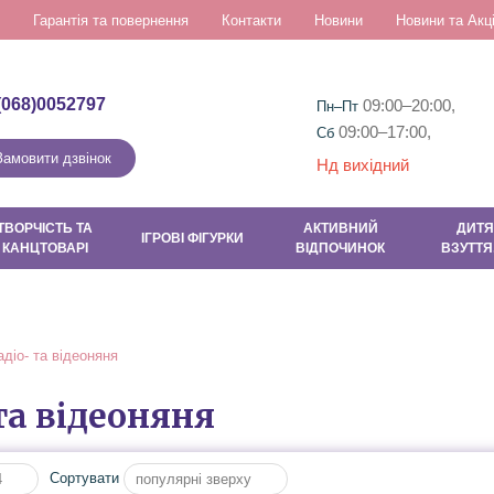
Гарантія та повернення
Контакти
Новини
Новини та Акці
(068)0052797
09:00–20:00,
Пн–Пт
09:00–17:00,
Сб
Замовити дзвінок
Нд вихідний
ТВОРЧІСТЬ ТА
АКТИВНИЙ
ДИТЯ
ІГРОВІ ФІГУРКИ
КАНЦТОВАРІ
ВІДПОЧИНОК
ВЗУТТЯ
адіо- та відеоняня
та відеоняня
Сортувати
4
популярні зверху