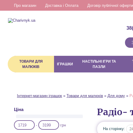
Про магазин
Доставка і Оплата
Договір публічної оферти
38
ТОВАРИ ДЛЯ
НАСТІЛЬНІ ІГРИ ТА
ІГРАШКИ
МАЛЮКІВ
ПАЗЛИ
Інтернет-магазин іграшок
»
Товари для малюків
»
Для дому
»
Р
Радіо- 
Ціна
-
грн
На сторінку:
2