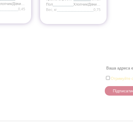
Хлопчик/Дівчинка
Пол
Хлопчик/Дівчинка
0,45
Вес, кг
0,75
Розділи
Новини
Товари для малюків
Іграшки
и
Настільні ігри та Пазли
Отримуйте о
Творчість та канцтоварі
Підписати
Ігрові фігурки