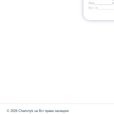
Пол
Вес, кг
Інформація
Про магазин
Інформація
Про магазин
Новинки
Доставка і Оплата
Розпродаж
Договір публічної оферт
Статті
Новини
Новини
© 2026 Charivnyk.ua Всі права захищені