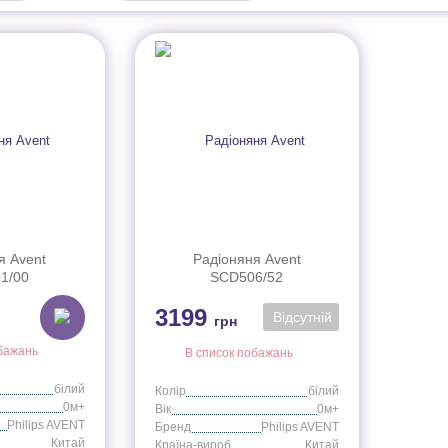
я Avent
Радіоняня Avent
1/00
SCD506/52
3199
Відсутній
грн
бажань
В список побажань
білий
Колір
білий
0м+
Вік
0м+
Philips AVENT
Бренд
Philips AVENT
Китай
Країна-виробник
Китай