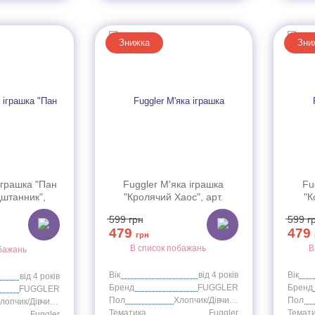
Знижка
Зни
іграшка "Пан
Fuggler М'яка іграшка
Fu
штанник",
"Кролячий Хаос", арт.
"К
05L
15705H
599
грн
599
г
479
479
грн
В список побажань
В
бажань
Вік
від 4 років
Вік
від 4 років
Бренд
FUGGLER
Бренд
FUGGLER
Пол
Хлопчик/Дівчинка
Пол
Хлопчик/Дівчинка
Тематика
Fuggler
Темат
Fuggler