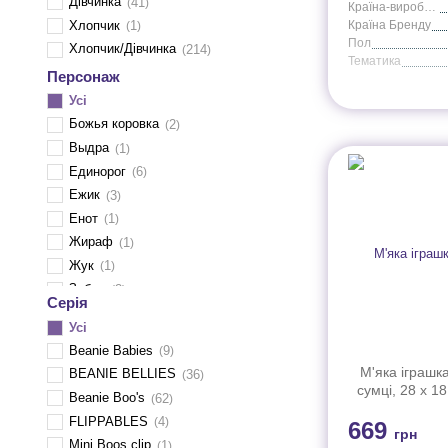
Дівчинка
41
Країна-виробник
Хлопчик
1
Країна Бренду
Пол
Хлопчик/Дівчинка
214
Тематика
Персонаж
Усі
Божья коровка
2
Выдра
1
Единорог
6
Ежик
3
Енот
1
Жираф
1
Жук
1
Зебра
2
Серія
Коала
3
Усі
Корова
1
Beanie Babies
9
Кот
18
М'яка іграшка
BEANIE BELLIES
36
Лама
4
сумці, 28 х 18
Beanie Boo's
62
Лебедь
1
(5560
FLIPPABLES
4
669
Лемур
6
грн
Mini Boos clip
1