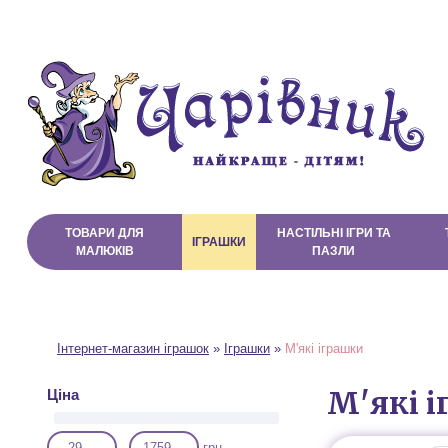
Про магазин
Доставка і Оплата
Договір публічної оферти
ТОВАРИ ДЛЯ
НАСТІЛЬНІ ІГРИ ТА
ІГРАШКИ
МАЛЮКІВ
ПАЗЛИ
Інтернет-магазин іграшок
»
Іграшки
»
М'які іграшки
М'які 
Ціна
-
грн