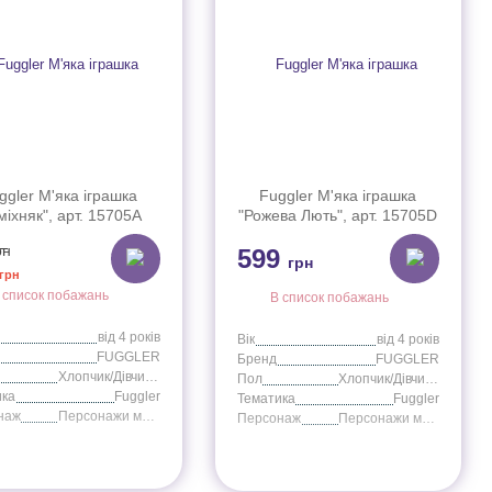
ggler М'яка іграшка
Fuggler М'яка іграшка
міхняк", арт. 15705A
"Рожева Лють", арт. 15705D
рн
599
грн
грн
 список побажань
В список побажань
від 4 років
Вік
від 4 років
FUGGLER
Бренд
FUGGLER
Хлопчик/Дівчинка
Пол
Хлопчик/Дівчинка
ика
Fuggler
Тематика
Fuggler
наж
Персонажи мультфильмов
Персонаж
Персонажи мультфильмов