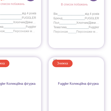
 список побажань
В список побажань
від 4 років
Вік
від 4 років
FUGGLER
Бренд
FUGGLER
Хлопчик/Дівчинка
Пол
Хлопчик/Дівчинка
ика
Fuggler
Тематика
Fuggler
наж
Персонажи мультфильмов
Персонаж
Персонажи мультфильмов
жка
Знижка