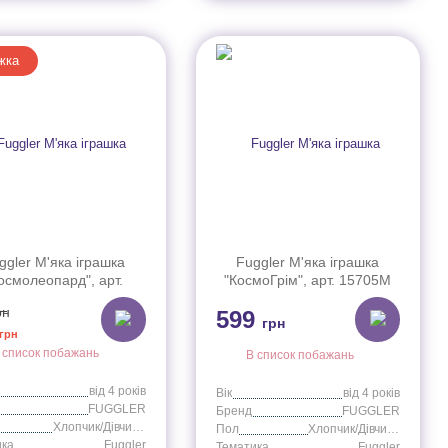
жка
ggler М'яка іграшка
Fuggler М'яка іграшка
осмолеопард", арт.
"КосмоГрім", арт. 15705M
15705B
рн
599
грн
грн
 список побажань
В список побажань
від 4 років
Вік
від 4 років
FUGGLER
Бренд
FUGGLER
Хлопчик/Дівчинка
Пол
Хлопчик/Дівчинка
ика
Fuggler
Тематика
Fuggler