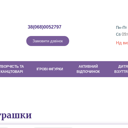
Гарантія та повернення
Контакти
Новини
Новини та Акці
38(068)0052797
Пн–Пт
09:
Сб
Замовити дзвінок
Нд ви
ТВОРЧІСТЬ ТА
АКТИВНИЙ
ДИТЯ
ІГРОВІ ФІГУРКИ
КАНЦТОВАРІ
ВІДПОЧИНОК
ВЗУТТЯ
іграшки