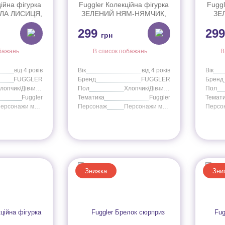
ійна фігурка
Fuggler Колекційна фігурка
Fuggl
ІЛА ЛИСИЦЯ,
ЗЕЛЕНИЙ НЯМ-НЯМЧИК,
ЗЕ
2012O
арт. FG2012H
МОН
299
29
грн
бажань
В список побажань
В
від 4 років
Вік
від 4 років
Вік
FUGGLER
Бренд
FUGGLER
Бренд
Хлопчик/Дівчинка
Пол
Хлопчик/Дівчинка
Пол
Fuggler
Тематика
Fuggler
Темат
Персонажи мультфильмов
Персонаж
Персонажи мультфильмов
Персо
Знижка
Зни