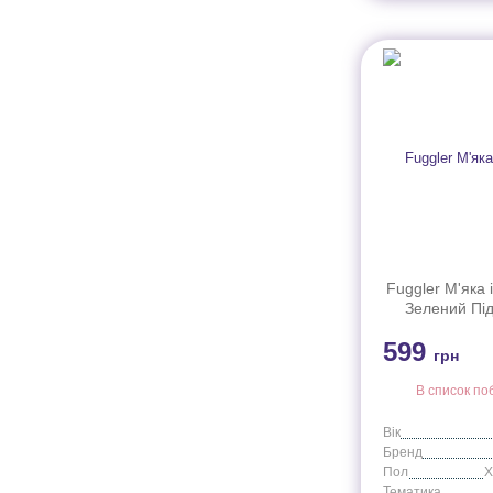
Fuggler М'яка 
Зелений Під
157
599
грн
В список по
Вік
Бренд
Пол
Тематика