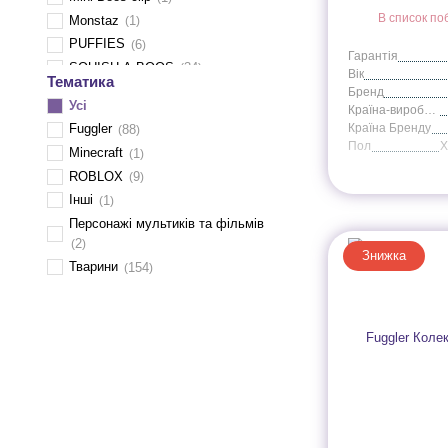
Ленивец
4
В список по
Monstaz
1
Леопард
9
PUFFIES
6
Лиса
7
Гарантія
SQUISH-A-BOOS
34
Вік
Лошадь
1
Тематика
Бренд
Лягушка
2
Усі
Країна-виробник
Медведь
5
Країна Бренду
Fuggler
88
Пол
Обезьяна
3
Minecraft
1
Олень
1
ROBLOX
9
Осьминог
3
Інші
1
Панда
3
Персонажі мультиків та фільмів
Персонажи мультфильмов
88
2
Знижка
Пчела
1
Тварини
154
Рысь
1
Свинья
2
Слон
2
Собака
38
Сова
7
Страус
1
Тигр
2