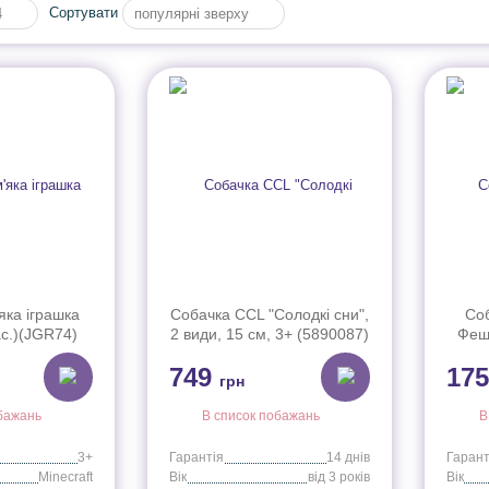
Сортувати
4
популярні зверху
яка іграшка
Собачка CCL "Солодкі сни",
Соб
ас.)(JGR74)
2 види, 15 см, 3+ (5890087)
Фешн
749
17
грн
бажань
В список побажань
В
3+
Гарантія
14 днів
Гарант
Minecraft
Вік
від 3 років
Вік