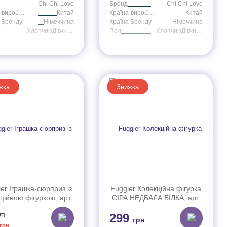
Chi Chi Love
Бренд
Chi Chi Love
Країна-виробник
Китай
Країна-виробник
Китай
 Бренду
Німеччина
Країна Бренду
Німеччина
Хлопчик/Дівчинка
Пол
Хлопчик/Дівчинка
жка
Знижка
er Іграшка-сюрприз із
Fuggler Колекційна фігурка
ційною фігуркою, арт.
СІРА НЕДБАЛА БІЛКА, арт.
FG2205 (Серія 2)
FG2012Buggler Серая
рн
299
Неухоженная Белка
грн
(FG2012B)
грн