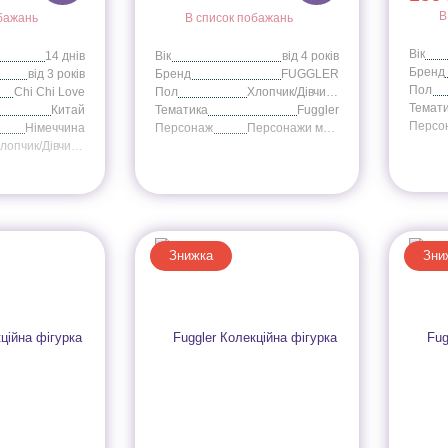
В
бажань
В список побажань
Вік
14 днів
Вік
від 4 років
Бренд
від 3 років
Бренд
FUGGLER
Пол
Chi Chi Love
Пол
Хлопчик/Дівчинка
Темат
Китай
Тематика
Fuggler
Персо
Німеччина
Персонаж
Персонажи мультфильмов
Хлопчик/Дівчинка
Знижка
Зни