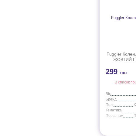
Fuggler Колекц
ЖОВТИЙ ГР
FG20
299
грн
В список по
Вік
Бренд
Пол
Тематика
Персонаж