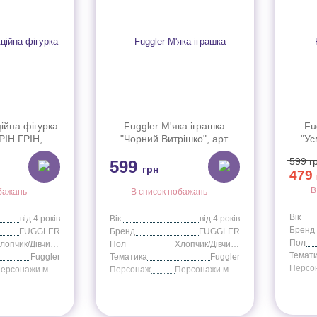
ійна фігурка
Fuggler М'яка іграшка
Fu
ІН ГРІН,
"Чорний Витрішко", арт.
"Ус
12P
15705K
599
г
599
грн
479
В
бажань
В список побажань
Вік
від 4 років
Вік
від 4 років
Бренд
FUGGLER
Бренд
FUGGLER
Пол
Хлопчик/Дівчинка
Пол
Хлопчик/Дівчинка
Темат
Fuggler
Тематика
Fuggler
Персо
Персонажи мультфильмов
Персонаж
Персонажи мультфильмов