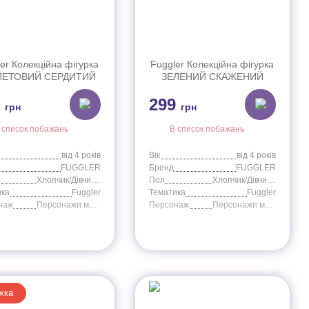
er Колекційна фігурка
Fuggler Колекційна фігурка
ЛЕТОВИЙ СЕРДИТИЙ
ЗЕЛЕНИЙ СКАЖЕНИЙ
УЛЕЦЬ, арт. FG2012J
КРОЛИК, арт. FG2012L
9
299
грн
грн
 список побажань
В список побажань
від 4 років
Вік
від 4 років
FUGGLER
Бренд
FUGGLER
Хлопчик/Дівчинка
Пол
Хлопчик/Дівчинка
ика
Fuggler
Тематика
Fuggler
наж
Персонажи мультфильмов
Персонаж
Персонажи мультфильмов
жка