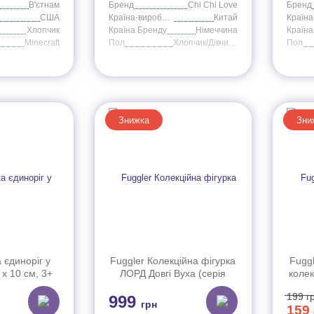
В'єтнам
Бренд
Chi Chi Love
Бренд
США
Країна-виробник
Китай
Хлопчик
Країна Бренду
Німеччина
Країна
Minecraft
Пол
Хлопчик/Дівчинка
Пол
Знижка
Зни
 єдиноріг у
Fuggler Колекційна фігурка
Fuggl
 х 10 см, 3+
ЛОРД Довгі Вуха (серія
колек
064)
Особлива), (Серія 2), арт.
199
г
999
FG1200A
грн
159