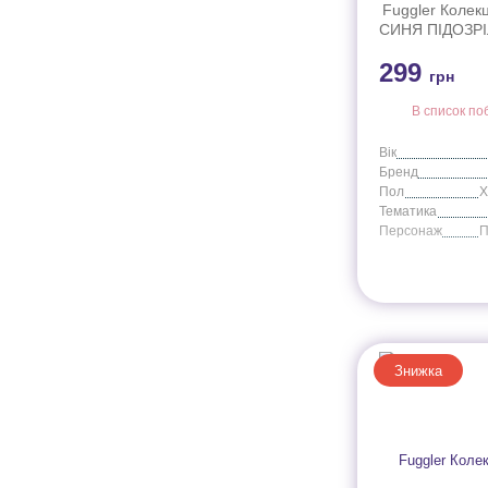
Фламинго
4
Fuggler Колекц
СИНЯ ПІДОЗР
Хомяк
1
арт. FG
Цыпленок
2
299
грн
Черепаха
1
В список по
Вік
Бренд
Пол
Тематика
Персонаж
Знижка