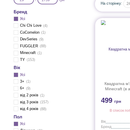
На сторінку:
2
Бренд
Усі
Chi Chi Love
4
CoComelon
1
DevSeries
9
FUGGLER
88
Minecraft
1
TY
153
Вік
Усі
3+
1
Квадратна м'
6+
9
Minecraft (в 
від 2 років
1
499
грн
від 3 років
157
від 4 років
88
В список по
Пол
Вік
Усі
Бренд