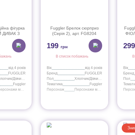
ійна фігурка
Fuggler Брелок сюрприз
Fuggl
 ДИВАК З
(Серія 2), арт. FG8204
ФІО
ЧИМА, арт.
ПРИБ
199
29
12N
грн
бажань
В список побажань
В
від 4 років
Вік
від 4 років
Вік
FUGGLER
Бренд
FUGGLER
Бренд
Хлопчик/Дівчинка
Пол
Хлопчик/Дівчинка
Пол
Fuggler
Тематика
Fuggler
Темат
Персонажи мультфильмов
Персонаж
Персонажи мультфильмов
Персо
Зни