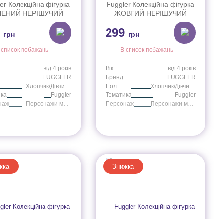
er Колекційна фігурка
Fuggler Колекційна фігурка
ЛЕНИЙ НЕРІШУЧИЙ
ЖОВТИЙ НЕРІШУЧИЙ
СТР, арт. FG2012D
МОНСТР, FG2012Q
9
299
грн
грн
 список побажань
В список побажань
від 4 років
Вік
від 4 років
FUGGLER
Бренд
FUGGLER
Хлопчик/Дівчинка
Пол
Хлопчик/Дівчинка
ика
Fuggler
Тематика
Fuggler
наж
Персонажи мультфильмов
Персонаж
Персонажи мультфильмов
жка
Знижка