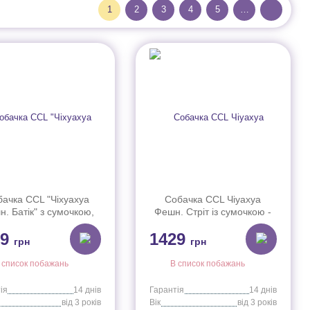
1
2
3
4
5
…
ачка CCL "Чіхуахуа
Собачка CCL Чіуахуа
. Батік" з сумочкою,
Фешн. Стріт із сумочкою -
20 см, 3+
бананкою, 20 см, 3+
59
1429
(5893494)
грн
грн
 список побажань
В список побажань
ія
14 днів
Гарантія
14 днів
від 3 років
Вік
від 3 років