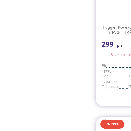
Fuggler Колекц
БЛАКИТНИЙ
ВЕЛИКИМИ О
299
FG20
грн
В список по
Вік
Бренд
Пол
Тематика
Персонаж
Знижка