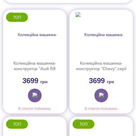
ТОП
Колекційна машинка-
Колекційна машинка-
конструктор "Audi R8
конструктор "Chevy" серії
LMS" серії "Elite" Mattel
"Elite" Mattel Brick Shop
3699
3699
Brick Shop (JFT18)
(JFT20)
грн
грн
В список побажань
В список побажань
ТОП
ТОП