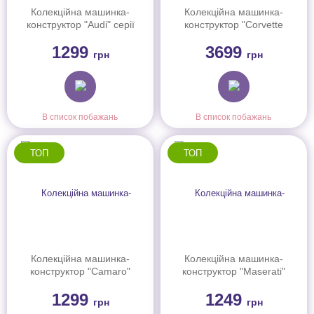
Колекційна машинка-
Колекційна машинка-
конструктор "Audi" серії
конструктор "Corvette
"Speed" Mattel Brick
Grand Sport" серії "Elite"
1299
3699
Shop, JGR28
Mattel Brick Shop, JGR31
грн
грн
В список побажань
В список побажань
ТОП
ТОП
Колекційна машинка-
Колекційна машинка-
конструктор "Camaro"
конструктор "Maserati"
серії "Speed" Mattel Brick
серії "Speed" Mattel Brick
1299
1249
Shop, JFT16
Shop, JFR90
грн
грн