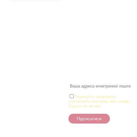
Інформація
Про магазин
Інформація
Про магазин
Новинки
Доставка і Оплата
Розпродаж
Договір публічної оферти
Статті
Новини
Новини
Розділи
Новини
Товари для малюків
Іграшки
Настільні ігри та Пазли
Отримуйте оновлення
улюбленого магазину або товару.
Творчість та канцтоварі
Будьте на зв'язку
Ігрові фігурки
Підписатися