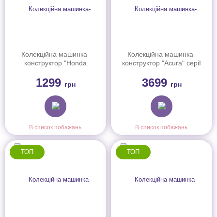
Колекційна машинка-
Колекційна машинка-
конструктор "Honda
конструктор "Acura" серії
S2000" серії "Speed"
"Elite" Mattel Brick Shop,
1299
3699
Mattel Brick Shop (JFR88)
JFT17
грн
грн
В список побажань
В список побажань
ТОП
ТОП