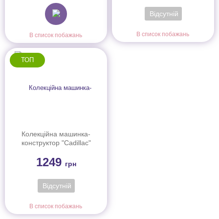
Відсутній
В список побажань
В список побажань
ТОП
Колекційна машинка-
конструктор "Cadillac"
серії "Speed" Mattel Brick
1249
Shop, JFR89
грн
Відсутній
В список побажань