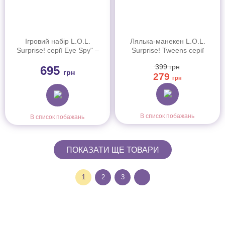
Ігровий набір L.O.L.
Лялька-манекен L.O.L.
Surprise! серії Eye Spy" –
Surprise! Tweens серії
Улюбленець" (122296)
Surprise Swap (593522)
399
грн
695
грн
279
грн
В список побажань
В список побажань
ПОКАЗАТИ ЩЕ ТОВАРИ
1
2
3