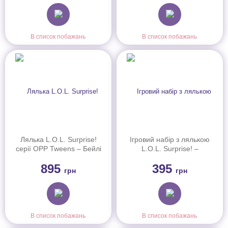
В список побажань
В список побажань
Лялька L.O.L. Surprise!
Ігровий набір з лялькою
серії OPP Tweens – Бейлі
L.O.L. Surprise! –
(989851)
Принцеси-сестрички
895
395
(567523)
грн
грн
В список побажань
В список побажань