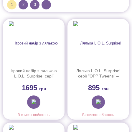
1
2
3
Ігровий набір з лялькою
Лялька L.O.L. Surprise!
L.O.L. Surprise! серії
серії "OPP Tweens" –
"Tweens Core" – Черрі-
Біллі (989844)
1695
895
Леді (542575)
грн
грн
В список побажань
В список побажань