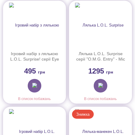
Ігровий набір з лялькою
Лялька L.O.L. Surprise
L.O.L. Surprise! серії Eye
серії "O.M.G. Entry" - Міс
Spy – Загадкові
Роял (595656)
495
1295
сестрички (542605)
грн
грн
В список побажань
В список побажань
Знижка