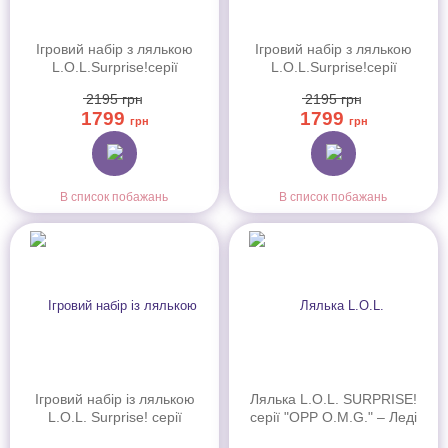
Ігровий набір з лялькою
Ігровий набір з лялькою
L.O.L.Surprise!серії
L.O.L.Surprise!серії
O.M.G.Eye Spy-Шпигунка
O.M.G.Eye Spy–
2195
грн
2195
грн
(542674)
Супергероїня (542667)
1799
1799
грн
грн
В список побажань
В список побажань
Ігровий набір із лялькою
Лялька L.O.L. SURPRISE!
L.O.L. Surprise! серії
серії "OPP O.M.G." – Леді
"Tweens Neon Pop" – Кітті
Пінк (988892)