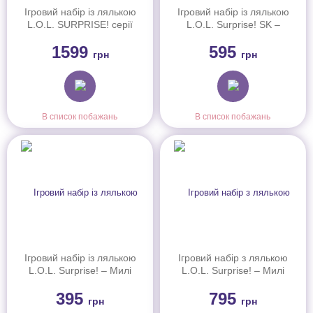
Ігровий набір із лялькою
Ігровий набір із лялькою
L.O.L. SURPRISE! серії
L.O.L. Surprise! SK –
"Tweens Costume" –
Феєричні зачіски з
1599
595
ХУПС К'ЮТІ (з
намистин (511212)
грн
грн
аксесуарами) (510413)
В список побажань
В список побажань
Ігровий набір із лялькою
Ігровий набір з лялькою
L.O.L. Surprise! – Милі
L.O.L. Surprise! – Милі
русалоньки-сестрички
русалоньки (596301)
395
795
(598787)
грн
грн