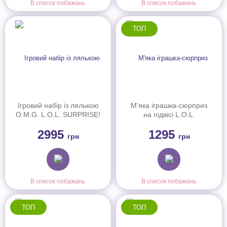
В список побажань
В список побажань
ТОП
Ігровий набір із лялькою
М'яка іграшка-сюрприз
O.M.G. L.O.L. SURPRISE!
на підвісі L.O.L.
серії I"AM"- Ветклініка
SURPRISE! –
2995
1295
(591559)
ПУХНАСТИЙ МАСКАРАД
грн
грн
(249498)
В список побажань
В список побажань
ТОП
ТОП