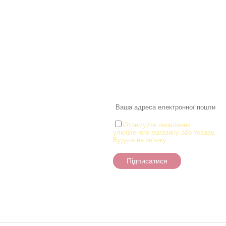
Інформація
Про магазин
Інформація
Про магазин
Новинки
Доставка і Оплата
Розпродаж
Договір публічної оферти
Статті
Новини
Новини
Розділи
Новини
Товари для малюків
Іграшки
Настільні ігри та Пазли
Отримуйте оновлення
улюбленого магазину або товару.
Творчість та канцтоварі
Будьте на зв'язку
Ігрові фігурки
Підписатися