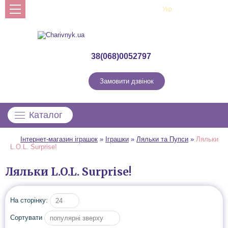
Рус
Укр
Профіль
38(068)0052797
Замовити дзвінок
Каталог
Інтернет-магазин іграшок
»
Іграшки
»
Ляльки та Пупси
»
Ляльки
L.O.L. Surprise!
Ляльки L.O.L. Surprise!
На сторінку:
24
Сортувати
популярні зверху