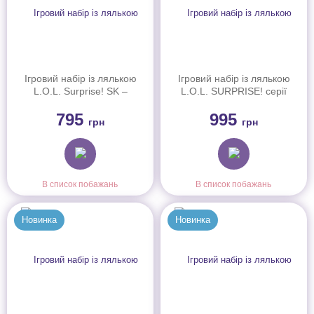
Ігровий набір із лялькою
Ігровий набір із лялькою
L.O.L. Surprise! SK –
L.O.L. SURPRISE! серії
Фантастичні єдинороги
"Loves Strawberry
795
995
(121343)
Shortcake" – ШАРЛОТТА
грн
грн
СУНИЧКА І ДРУЗІ
(596530)
В список побажань
В список побажань
Новинка
Новинка