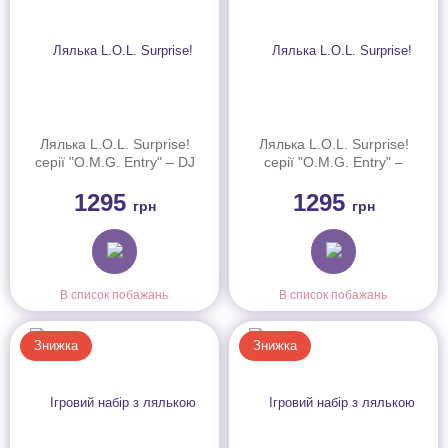
Лялька L.O.L. Surprise!
Лялька L.O.L. Surprise!
серії "O.M.G. Entry" – DJ
серії "O.M.G. Entry" –
Баблгам (595649)
Цукерка (595625)
1295
1295
грн
грн
В список побажань
В список побажань
Знижка
Знижка