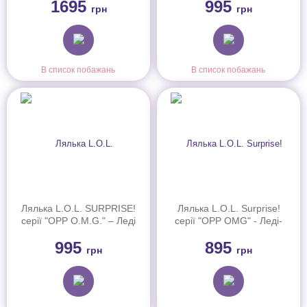
1695
995
К (120667)
грн
грн
В список побажань
В список побажань
Лялька L.O.L. SURPRISE!
Лялька L.O.L. Surprise!
серії "OPP O.M.G." – Леді
серії "OPP OMG" - Леді-
Аптаун (988885)
Неон (985679)
995
895
грн
грн