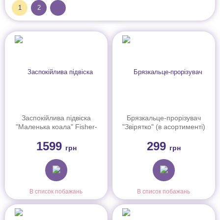
1
2
Заспокійлива підвіска
Брязкальце-прорізувач
"Маленька коала" Fisher-
"Звірятко" (в асортименті)
Price, JBD65
Fisher-Price
1599
299
грн
грн
В список побажань
В список побажань