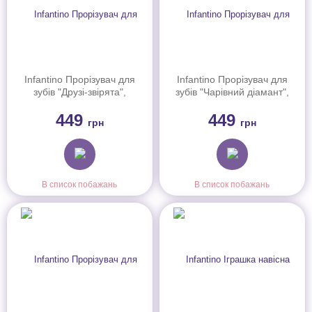
Infantino Прорізувач для
Infantino Прорізувач для
зубів "Друзі-звірята",
зубів "Чарівний діамант",
316497
306832
449
449
грн
грн
В список побажань
В список побажань