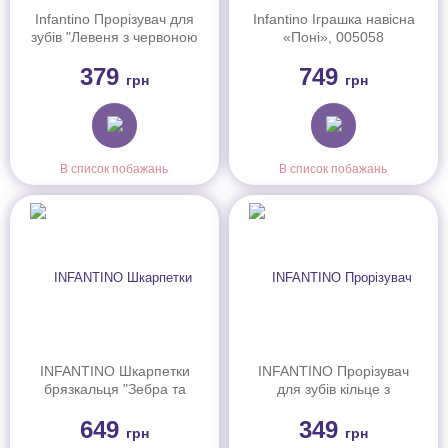
Infantino Прорізувач для
Infantino Іграшка навісна
зубів "Левеня з червоною
«Поні», 005058
гривою", 216273
379
749
грн
грн
В список побажань
В список побажань
INFANTINO Шкарпетки
INFANTINO Прорізувач
брязкальця "Зебра та
для зубів кільце з
тигр", 206893I
намистинами, 005151I
649
349
грн
грн