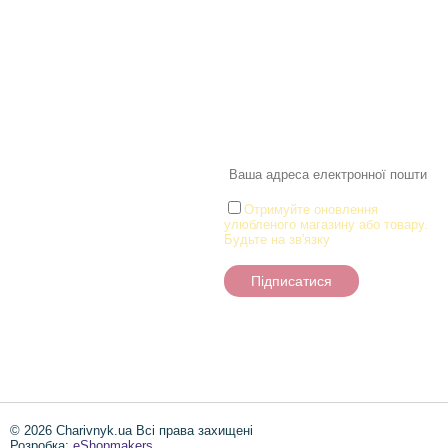
Інформація
Про магазин
Новинки
Доставка і Оплата
Розпродаж
Договір публічної оферти
Статті
Новини
Новини
Розділи
Новини
Товари для малюків
Іграшки
Настільні ігри та Пазли
Отримуйте оновлення
улюбленого магазину або товару.
Творчість та канцтоварі
Будьте на зв'язку
Ігрові фігурки
Підписатися
© 2026 Charivnyk.ua Всі права захищені
Розробка:
eShopmakers