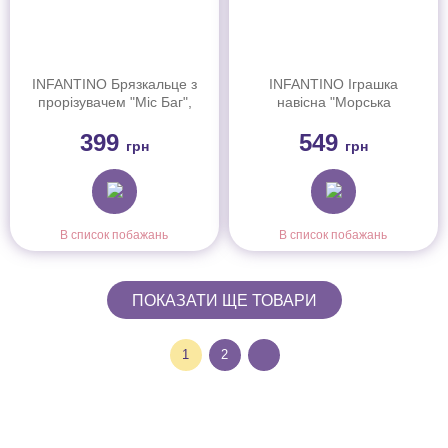
INFANTINO Брязкальце з
INFANTINO Іграшка
прорізувачем "Міс Баг",
навісна "Морська
304890I
черепашка", 316188I
399
549
грн
грн
В список побажань
В список побажань
ПОКАЗАТИ ЩЕ ТОВАРИ
1
2
Інформація
Про магазин