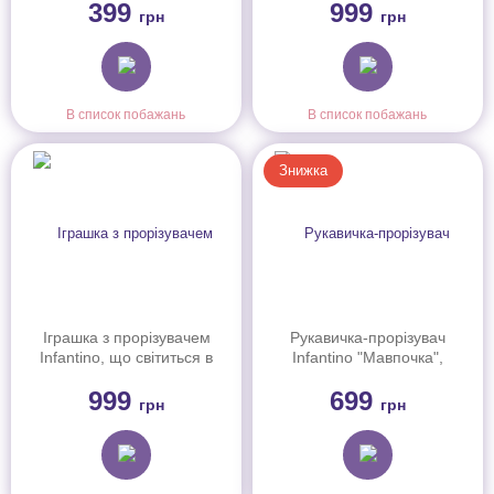
399
999
грн
грн
В список побажань
В список побажань
Знижка
Іграшка з прорізувачем
Рукавичка-прорізувач
Infantino, що світиться в
Infantino "Мавпочка",
темноті "Совенятко", арт.
316651
999
699
302035
грн
грн