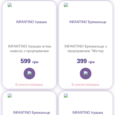
INFANTINO Іграшка м'яка
INFANTINO Брязкальце з
навісна з прорізувачем
прорізувачем "Містер
"Зайченя", 005059I
Краб", 304889I
599
399
грн
грн
В список побажань
В список побажань