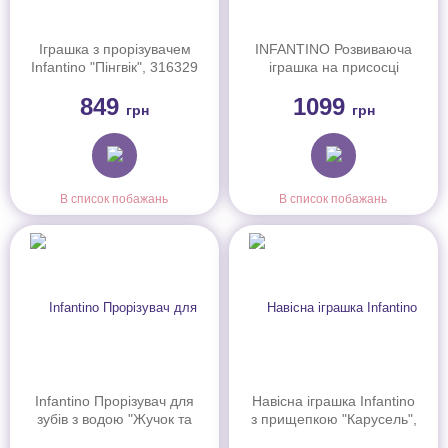
Іграшка з прорізувачем
INFANTINO Розвиваюча
Infantino "Пінгвік", 316329
іграшка на присосці
"Чарівна квітка", арт.
849
1099
216571
грн
грн
В список побажань
В список побажань
Infantino Прорізувач для
Навісна іграшка Infantino
зубів з водою "Жучок та
з прищепкою "Карусель",
метелик", 216276
арт. 315107