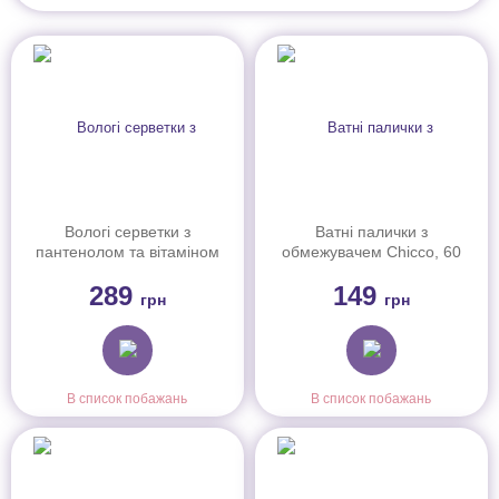
Вологі серветки з
Ватні палички з
пантенолом та вітаміном
обмежувачем Chicco, 60
Е Chicco, біорозкладні,
шт.
289
149
60 шт.
грн
грн
В список побажань
В список побажань