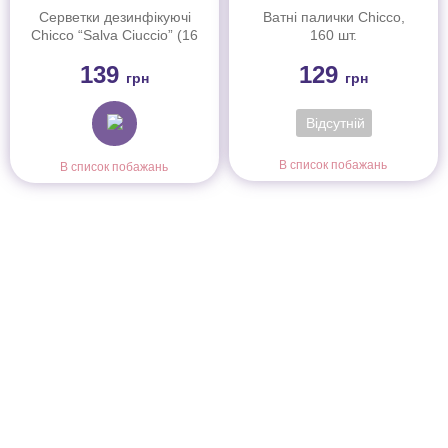
Серветки дезинфікуючі
Ватні палички Chicco,
Chicco “Salva Ciuccio” (16
160 шт.
шт)
139
129
грн
грн
Відсутній
В список побажань
В список побажань
Інформація
Про магазин
Інформація
Про магазин
Новинки
Доставка і Оплата
Розпродаж
Договір публічної оферти
Статті
Новини
Новини
Розділи
Новини