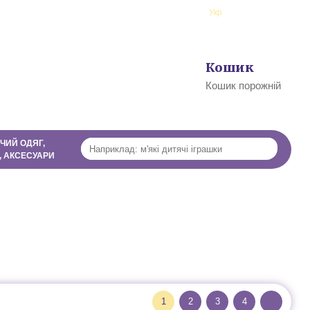
ї
Рус
Укр
Профіль
Кошик
0
Кошик порожній
ЧИЙ ОДЯГ,
, АКСЕСУАРИ
1
2
3
4