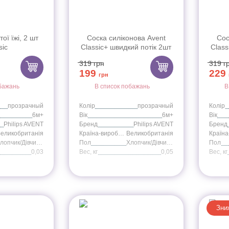
ої їжі, 2 шт
Соска силіконова Avent
Сос
sic
Classic+ швидкий потік 2шт
Class
6+ SCF634/27
319
грн
319
г
199
229
грн
бажань
В список побажань
В
прозрачный
Колір
прозрачный
Колір
6м+
Вік
6м+
Вік
Philips AVENT
Бренд
Philips AVENT
Бренд
еликобританія
Країна-виробник
Великобританія
Хлопчик/Дівчинка
Пол
Хлопчик/Дівчинка
Пол
0,03
Вес, кг
0,05
Вес, кг
Зни