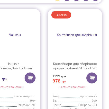
Знижка
Чашка з
Контейнери для зберігання
бочкою,9міс+,210мл
продуктів Avent SCF721/20
хлопчик
1199
грн
9
грн
978
грн
 список побажань
В список побажань
різнокольоровий
Колір
прозрачный
9м+
Вік
0м+
Philips AVENT
Бренд
Philips AVENT