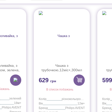
ливайка, з
Чашка з
ом, зелена,
трубочкою,12міс+,300мл
тру
л SCF804/03
дівчинка
629
59
грн
бажань
В список побажань
В
зелений
Колір
різнокольоровий
Колір
18м+
Вік
12м+
Вік
Philips AVENT
Бренд
Philips AVENT
Бренд
Дівчинка