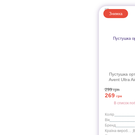
Знижка
Пустушка ор
Avent Ultra Ai
рожева/перси
299
грн
(SCF34
269
грн
В список по
Колір
Вік
Бренд
Країна-виробник
В