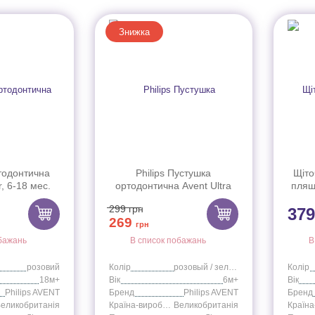
Знижка
тодонтична
Philips Пустушка
Щіто
r, 6-18 мес.
ортодонтична Avent Ultra
пляш
кова 2 шт.
Air, 0-6 мес. рожева/зелена
299
грн
37
3/22)
2 шт. (SCF343/20)
269
грн
бажань
В список побажань
В
розовий
Колір
розовый / зеленый
Колір
18м+
Вік
6м+
Вік
Philips AVENT
Бренд
Philips AVENT
Бренд
еликобританія
Країна-виробник
Великобританія