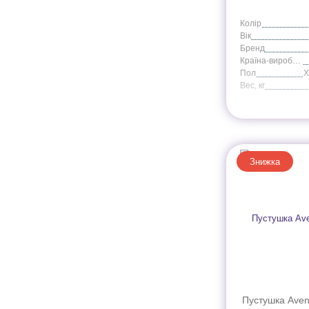
Колір
Вік
Бренд
Країна-виробник
Пол
Вес, кг
Знижка
Пустушка Avent 