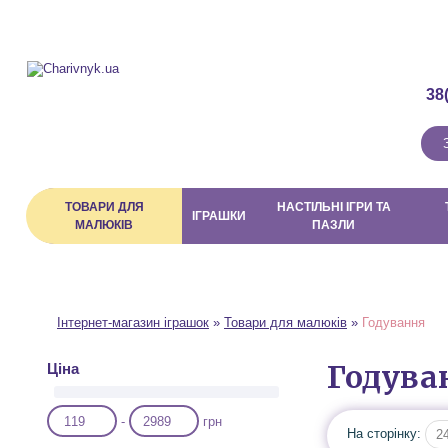
Про магазин
Доставка і Оплата
Договір публічної оферти
38
ТОВАРИ ДЛЯ
НАСТІЛЬНІ ІГРИ ТА
ІГРАШКИ
МАЛЮКІВ
ПАЗЛИ
Інтернет-магазин іграшок
»
Товари для малюків
»
Годування
Годува
Ціна
-
грн
На сторінку:
2