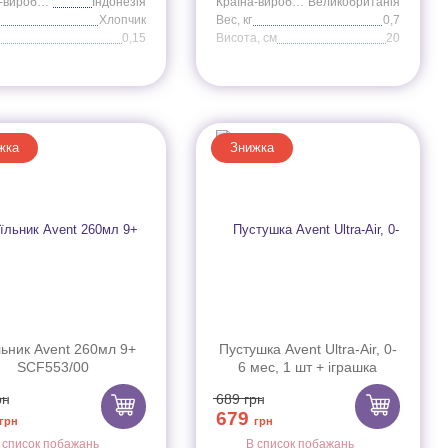
Країна-виробник
Індонезія
Країна-виробник
Великобританія
Хлопчик
Вес, кг
0,7
0,15
Висота, cм
20
жка
Знижка
ьник Avent 260мл 9+
Пустушка Avent Ultra-Air, 0-
SCF553/00
6 мес, 1 шт + іграшка
слоненя SCF348/13
рн
689
грн
679
грн
грн
 список побажань
В список побажань