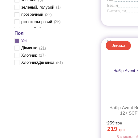
3
Вес, кг
зеленый, голубой
1
Висота, cм
прозрачный
32
різнокольоровий
25
розовий
8
Пол
розовий, жовтий
1
Усі
розовый / зеленый
1
Знижка
Дівчинка
21
розовый, салатовый
1
Хлопчик
17
розовый, фиолетовый
2
Хлопчик/Дівчинка
51
синій
3
синий, голубой
1
фіолетовий
1
Набір Avent В
12+ SCF
259
грн
219
грн
В список по