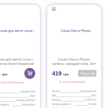
чка для миття сосок і
Соска Chicco Physio,
ечок Avent блакитний
силікон, середній потік, 2м+
SCF145/06
(2шт)
9
419
Відсутній
грн
грн
В список побажань
 список побажань
Колір
прозрачный
блакитний
Вік
0м+
0м+
Бренд
CHICCO
Philips AVENT
Країна-виробник
Італія
Країна-виробник
Малайзія