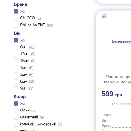
Бренд
Усі
CHICCO
1
Philips AVENT
93
Вік
Усі
0м+
42
12м+
8
18м+
8
1м+
9
3м+
6
Чашка-непро
6м+
18
твердим носик
18міс+, 300 м
9м+
3
599
грн
Колір
Усі
В список по
білий
5
Колір
блакитний
6
Вік
голубой, бирюзовый
3
Бренд
зелений
Пол