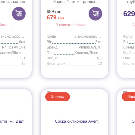
іграшка мавпа
6 мес, 1 шт + іграшка
тру
8/12
жирафа SCF348/11
689
грн
62
679
грн
бажань
В список побажань
В
різнокольоровий
Колір
різнокольоровий
Колір
6м+
Вік
6м+
Вік
Philips AVENT
Бренд
Philips AVENT
Бренд
Хлопчик/Дівчинка
Пол
Хлопчик/Дівчинка
0,1
Вес, кг
0,1
Пол
12
Висота, cм
12
Вес, кг
Знижка
Зни