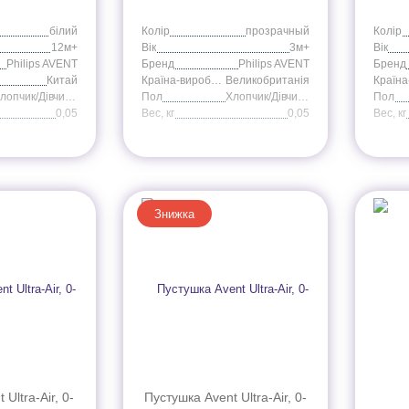
білий
Колір
прозрачный
Колір
12м+
Вік
3м+
Вік
Philips AVENT
Бренд
Philips AVENT
Бренд
Китай
Країна-виробник
Великобританія
Хлопчик/Дівчинка
Пол
Хлопчик/Дівчинка
Пол
0,05
Вес, кг
0,05
Вес, кг
Знижка
Ultra-Air, 0-
Пустушка Avent Ultra-Air, 0-