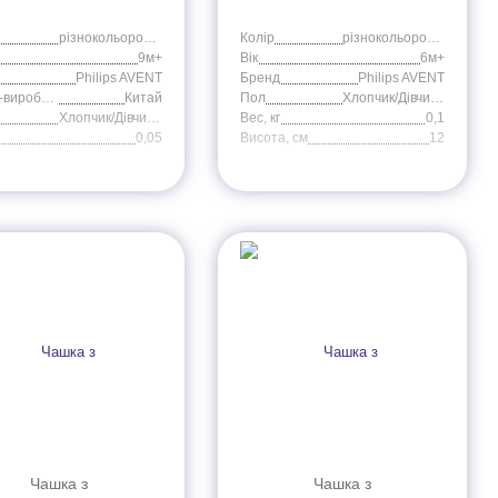
різнокольоровий
Колір
різнокольоровий
9м+
Вік
6м+
Philips AVENT
Бренд
Philips AVENT
Країна-виробник
Китай
Пол
Хлопчик/Дівчинка
Хлопчик/Дівчинка
Вес, кг
0,1
0,05
Висота, cм
12
Чашка з
Чашка з