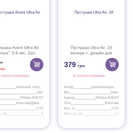
тушка Avent Ultra Air
Пустушка Ultra Air, 18
ічна", 0-6 міс, 2шт,
місяців +, дизайн для
ральна/для хлопчиків
хлопчиків, 2 шт
рн
379
SCF376/11
грн
грн
 список побажань
В список побажань
зеленый, голубой
Колір
різнокольоровий
0м+
Вік
18м+
Philips AVENT
Бренд
Philips AVENT
Хлопчик/Дівчинка
Пол
Хлопчик
0,05
Вес, кг
0,05
, cм
5
Висота, cм
12