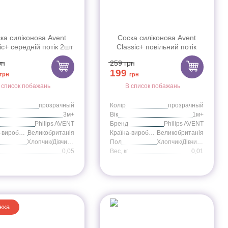
ка силіконова Avent
Соска силіконова Avent
ic+ середній потік 2шт
Classic+ повільний потік
3+ SCF633/27
2шт 1+ SCF632/27
рн
259
грн
199
грн
грн
 список побажань
В список побажань
прозрачный
Колір
прозрачный
3м+
Вік
1м+
Philips AVENT
Бренд
Philips AVENT
Країна-виробник
Великобританія
Країна-виробник
Великобританія
Хлопчик/Дівчинка
Пол
Хлопчик/Дівчинка
0,05
Вес, кг
0,01
жка