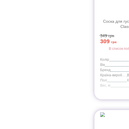
Соска для густ
Clas
349
грн
309
грн
В список по
Колір
Вік
Бренд
Країна-виробник
В
Пол
Вес, кг