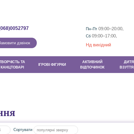
Гарантія та повернення
Контакти
Новини
Новини та Акці
(068)0052797
09:00–20:00,
Пн–Пт
09:00–17:00,
Сб
Замовити дзвінок
Нд вихідний
ТВОРЧІСТЬ ТА
АКТИВНИЙ
ДИТЯ
ІГРОВІ ФІГУРКИ
КАНЦТОВАРІ
ВІДПОЧИНОК
ВЗУТТЯ
ння
Сортувати
4
популярні зверху