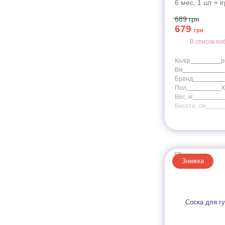
6 мес, 1 шт + 
SCF34
689
грн
679
грн
В список по
Колір
Вік
Бренд
Пол
Вес, кг
Висота, cм
Знижка