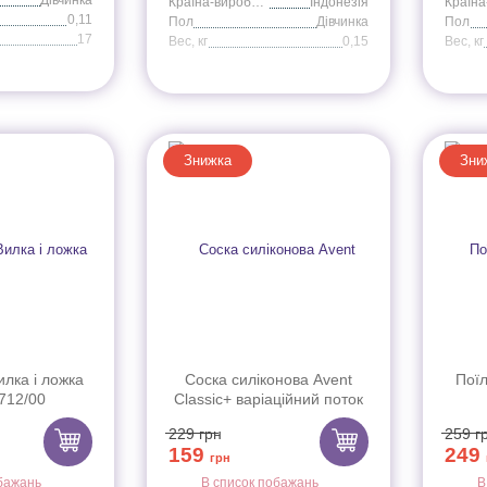
Країна-виробник
Індонезія
0,11
Пол
Дівчинка
Пол
17
Вес, кг
0,15
Вес, кг
Знижка
Зни
илка і ложка
Соска силіконова Avent
Поїл
712/00
Classic+ варіаційний поток
2шт 3+ SCF635/27
229
грн
259
г
159
249
грн
бажань
В список побажань
В