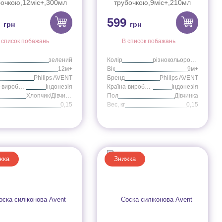
бочкою,12міс+,300мл
трубочкою,9міс+,210мл
хлопчик
дівчинка
9
599
грн
грн
 список побажань
В список побажань
зелений
Колір
різнокольоровий
12м+
Вік
9м+
Philips AVENT
Бренд
Philips AVENT
Країна-виробник
Індонезія
Країна-виробник
Індонезія
Хлопчик/Дівчинка
Пол
Дівчинка
0,15
Вес, кг
0,15
жка
Знижка