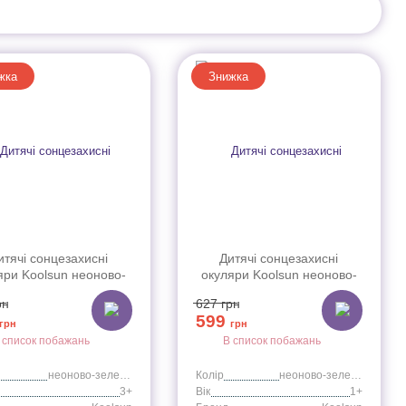
жка
Знижка
итячі сонцезахисні
Дитячі сонцезахисні
яри Koolsun неоново-
окуляри Koolsun неоново-
ні серії Wave (Розмір:
зелені серії Wave (Розмір:
рн
627
грн
3+)
1+)
599
грн
грн
 список побажань
В список побажань
неоново-зеленый
Колір
неоново-зеленый
3+
Вік
1+