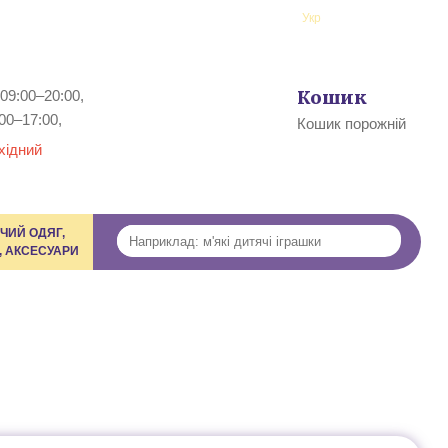
ї
Рус
Укр
Профіль
Кошик
09:00–20:00,
0
00–17:00,
Кошик порожній
хідний
ЧИЙ ОДЯГ,
, АКСЕСУАРИ