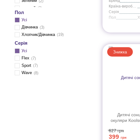
зелений
2
Бренд
Країна-виробник
мятный
2
Пол
Серія
неоново-голубой
1
Пол
Усі
неоново-зеленый
2
Дівчинка
3
розовий
1
Хлопчик/Дівчинка
19
хакі
3
Серія
Усі
Знижка
Flex
7
Sport
7
Wave
8
Дитячі сон
окуляри Kools
блакитні серії 
627
грн
3+
399
грн