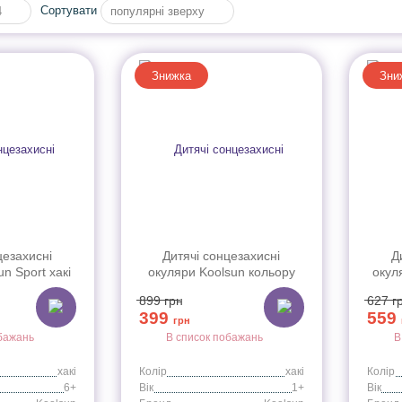
Сортувати
4
популярні зверху
Знижка
Зни
цезахисні
Дитячі сонцезахисні
Д
n Sport хакі
окуляри Koolsun кольору
окул
хакі серії Wave (Розмір: 1+)
зеле
899
грн
627
г
399
559
грн
бажань
В список побажань
В
хакі
Колір
хакі
Колір
6+
Вік
1+
Вік