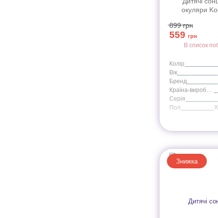
Дитячі сон
окуляри Ko
WABA001 м"ятн
899
грн
серії Wave (
559
грн
В список по
Колір
Вік
Бренд
Країна-виробник
Серія
Пол
Знижка