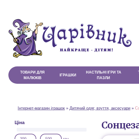
Про магазин
Доставка і Оплата
Договір публічної оферти
ТОВАРИ ДЛЯ
НАСТІЛЬНІ ІГРИ ТА
ІГРАШКИ
МАЛЮКІВ
ПАЗЛИ
Інтернет-магазин іграшок
»
Дитячий одяг, взуття, аксесуари
»
С
Сонцез
Ціна
-
грн