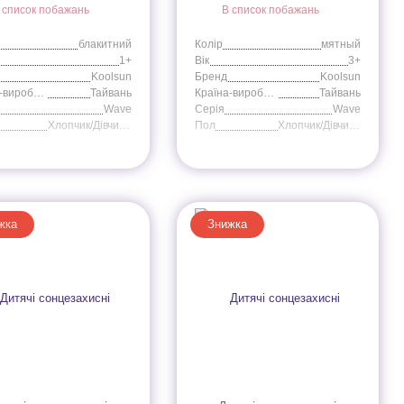
 список побажань
В список побажань
блакитний
Колір
мятный
1+
Вік
3+
Koolsun
Бренд
Koolsun
Країна-виробник
Тайвань
Країна-виробник
Тайвань
Wave
Серія
Wave
Хлопчик/Дівчинка
Пол
Хлопчик/Дівчинка
жка
Знижка