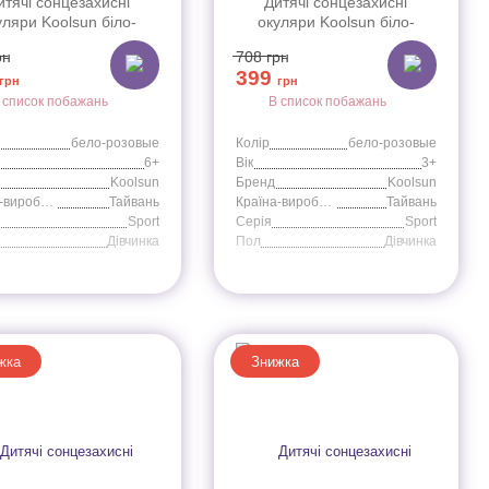
итячі сонцезахисні
Дитячі сонцезахисні
уляри Koolsun біло-
окуляри Koolsun біло-
і серії Sport (Розмір:
рожеві серії Sport (Розмір:
рн
708
грн
6+)
3+)
399
грн
грн
 список побажань
В список побажань
бело-розовые
Колір
бело-розовые
6+
Вік
3+
Koolsun
Бренд
Koolsun
Країна-виробник
Тайвань
Країна-виробник
Тайвань
Sport
Серія
Sport
Дівчинка
Пол
Дівчинка
жка
Знижка