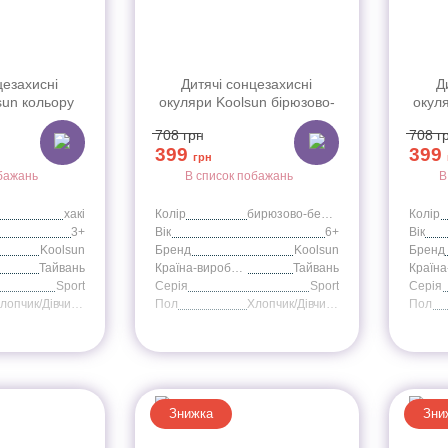
цезахисні
Дитячі сонцезахисні
Д
sun кольору
окуляри Koolsun бірюзово-
окул
t (Розмір: 3+)
білі серії Sport (Розмір: 6+)
білі 
708
грн
708
г
399
399
грн
бажань
В список побажань
В
хакі
Колір
бирюзово-белые
Колір
3+
Вік
6+
Вік
Koolsun
Бренд
Koolsun
Бренд
Тайвань
Країна-виробник
Тайвань
Sport
Серія
Sport
Серія
Хлопчик/Дівчинка
Пол
Хлопчик/Дівчинка
Пол
Знижка
Зни