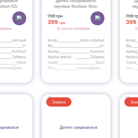
цезахисні
Дитячі сонцезахисні
Д
olsun KS-
окуляри Koolsun біло-
ок
ого кольору
блакитні серії Sport (Розмір:
рожев
708
грн
708
г
Розмір: 1+)
6+)
399
399
грн
бажань
В список побажань
В
мятный
Колір
бело-голубые
Колір
1+
Вік
6+
Вік
Koolsun
Бренд
Koolsun
Бренд
Тайвань
Країна-виробник
Тайвань
Wave
Серія
Sport
Серія
Хлопчик/Дівчинка
Пол
Хлопчик/Дівчинка
Пол
Знижка
Зни