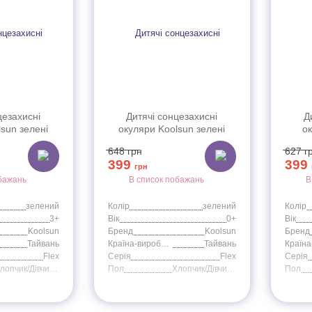
цезахисні
Дитячі сонцезахисні
Д
sun зелені
окуляри Koolsun зелені
ок
Розмір: 3+)
серії Flex (Розмір: 0+)
FLAG0
648
грн
627
г
399
399
грн
бажань
В список побажань
В
зелений
Колір
зелений
Колір
3+
Вік
0+
Вік
Koolsun
Бренд
Koolsun
Бренд
Тайвань
Країна-виробник
Тайвань
Flex
Серія
Flex
Серія
Хлопчик/Дівчинка
Пол
Хлопчик/Дівчинка
Пол