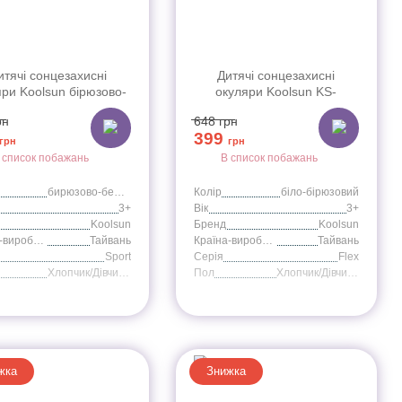
итячі сонцезахисні
Дитячі сонцезахисні
яри Koolsun бірюзово-
окуляри Koolsun KS-
серії Sport (Розмір: 3+)
FLWA003 біло-бірюзові
рн
648
грн
серії Flex (Розмір: 3+)
399
грн
грн
 список побажань
В список побажань
бирюзово-белые
Колір
біло-бірюзовий
3+
Вік
3+
Koolsun
Бренд
Koolsun
Країна-виробник
Тайвань
Країна-виробник
Тайвань
Sport
Серія
Flex
Хлопчик/Дівчинка
Пол
Хлопчик/Дівчинка
жка
Знижка