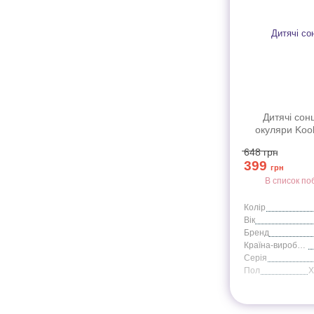
Дитячі сон
окуляри Kool
серії Flex (
648
грн
399
грн
В список по
Колір
Вік
Бренд
Країна-виробник
Серія
Пол