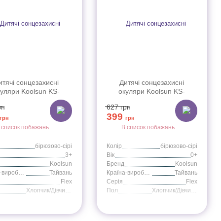
итячі сонцезахисні
Дитячі сонцезахисні
уляри Koolsun KS-
окуляри Koolsun KS-
03 бірюзово-сірі серії
FLAG000 бірюзово-сірі серії
рн
627
грн
Flex (Розмір: 3+)
Flex (Розмір: 0+)
399
грн
грн
 список побажань
В список побажань
бірюзово-сірі
Колір
бірюзово-сірі
3+
Вік
0+
Koolsun
Бренд
Koolsun
Країна-виробник
Тайвань
Країна-виробник
Тайвань
Flex
Серія
Flex
Хлопчик/Дівчинка
Пол
Хлопчик/Дівчинка