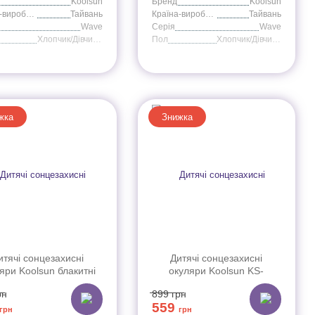
Koolsun
Бренд
Koolsun
Країна-виробник
Тайвань
Країна-виробник
Тайвань
Wave
Серія
Wave
Хлопчик/Дівчинка
Пол
Хлопчик/Дівчинка
жка
Знижка
итячі сонцезахисні
Дитячі сонцезахисні
яри Koolsun блакитні
окуляри Koolsun KS-
ії Wave (Розмір: 1+)
WABA003 м"ятного кольору
рн
899
грн
серії Wave (Розмір: 3+)
559
грн
грн