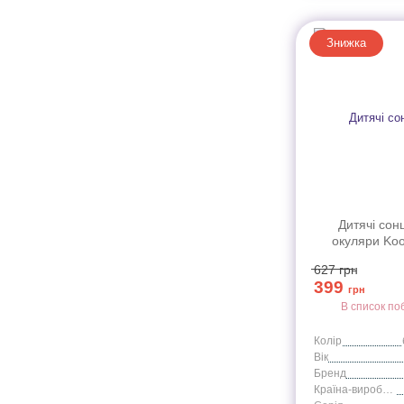
Знижка
Дитячі сон
окуляри Koo
бірюзлві серії 
627
грн
6+
399
грн
В список по
Колір
Вік
Бренд
Країна-виробник