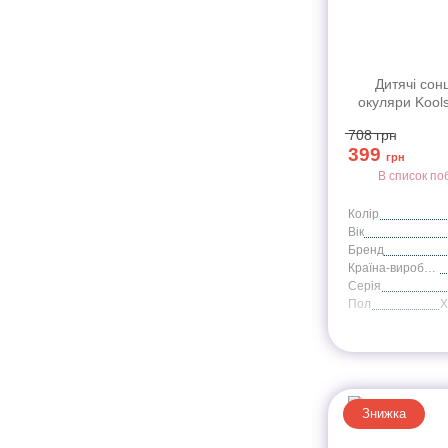
Дитячі сон
окуляри Kool
хакі серії Spor
708
грн
399
грн
В список по
Колір
Вік
Бренд
Країна-виробник
Серія
Пол
Знижка