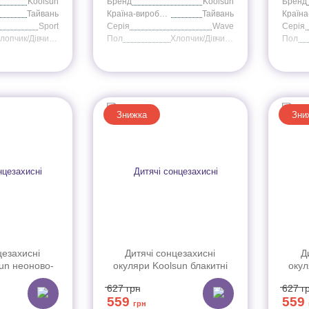
Koolsun
Бренд
Koolsun
Бренд
Тайвань
Країна-виробник
Тайвань
Sport
Серія
Wave
Серія
Хлопчик/Дівчинка
Пол
Хлопчик/Дівчинка
Пол
Знижка
Зни
цезахисні
Дитячі сонцезахисні
Д
un неоново-
окуляри Koolsun блакитні
окул
Wave (Розмір:
серії Wave (Розмір: 3+)
сер
627
грн
627
г
)
559
559
грн