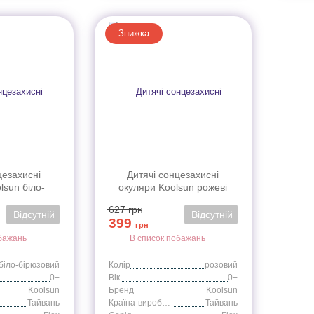
Знижка
цезахисні
Дитячі сонцезахисні
lsun біло-
окуляри Koolsun рожеві
Flex (Розмір:
серії Flex (Розмір: 0+)
627
грн
)
Відсутній
Відсутній
399
грн
бажань
В список побажань
біло-бірюзовий
Колір
розовий
0+
Вік
0+
Koolsun
Бренд
Koolsun
Тайвань
Країна-виробник
Тайвань