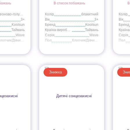
бажань
В список побажань
В
неоново-голубой
Колір
блакитний
Колір
3+
Вік
3+
Вік
Koolsun
Бренд
Koolsun
Бренд
Тайвань
Країна-виробник
Тайвань
Wave
Серія
Wave
Серія
Хлопчик/Дівчинка
Пол
Хлопчик/Дівчинка
Пол
Знижка
Зни