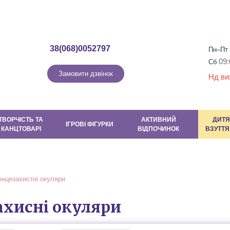
Гарантія та повернення
Контакти
Новини
Новини та Акці
38(068)0052797
Пн–Пт
09:
Сб
Замовити дзвінок
Нд ви
ТВОРЧІСТЬ ТА
АКТИВНИЙ
ДИТЯ
ІГРОВІ ФІГУРКИ
КАНЦТОВАРІ
ВІДПОЧИНОК
ВЗУТТЯ
онцезахистні окуляри
ахисні окуляри