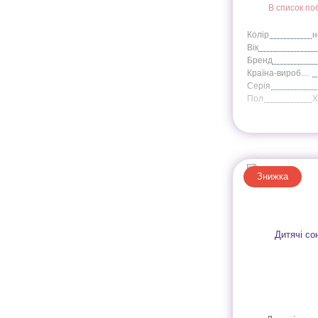
В список по
Колір
Вік
Бренд
Країна-виробник
Серія
Пол
Знижка