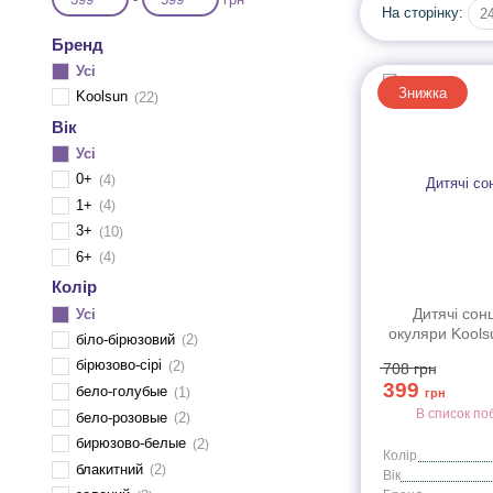
На сторінку:
2
Бренд
Усі
Знижка
Koolsun
22
Вік
Усі
0+
4
1+
4
3+
10
6+
4
Колір
Дитячі сон
Усі
окуляри Koolsu
біло-бірюзовий
2
бірюзово-сірі
2
708
грн
399
бело-голубые
1
грн
В список по
бело-розовые
2
бирюзово-белые
2
Колір
блакитний
2
Вік