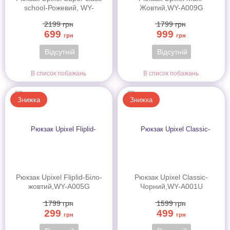
school-Рожевий, WY-
Жовтий,WY-A009G
A019B
2199
грн
1799
грн
699
999
грн
грн
Відсутній
Відсутній
В список побажань
В список побажань
Знижка
Знижка
Рюкзак Upixel Fliplid-Біло-
Рюкзак Upixel Classic-
жовтий,WY-A005G
Чорний,WY-A001U
1799
грн
1599
грн
299
499
грн
грн