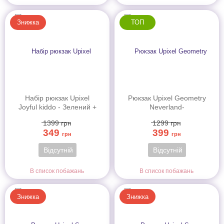
Знижка
ТОП
Набір рюкзак Upixel
Рюкзак Upixel Geometry
Joyful kiddo - Зелений +
Neverland-
пенал, WY-A026Ja
Помаранчевий, WY-
1399
грн
1299
грн
A022E
349
399
грн
грн
Відсутній
Відсутній
В список побажань
В список побажань
Знижка
Знижка