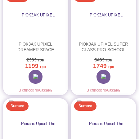
РЮКЗАК UPIXEL
РЮКЗАК UPIXEL SUPER
DREAMER SPACE
CLASS PRO SCHOOL
SCHOOL BAG СИНЬО-
BAG КОСМОС (U21-018-
2999
грн
3499
грн
ЖОВТИЙ (U23-X01-B)
B)
1199
1749
грн
грн
В список побажань
В список побажань
Знижка
Знижка