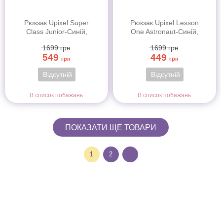
Рюкзак Upixel Super
Рюкзак Upixel Lesson
Class Junior-Синій,
One Astronaut-Синій,
арт.WY-U19-001M
арт.WY-U18-015M
1699
грн
1699
грн
549
449
грн
грн
Відсутній
Відсутній
В список побажань
В список побажань
ПОКАЗАТИ ЩЕ ТОВАРИ
1
2
Інформація
Про магазин
Інформація
Про магазин
Новинки
Доставка і Оплата