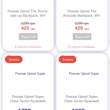
Рюкзак Upixel The Sunny-
Рюкзак Upixel The
side-up Backpack, WY-
Avocado Backpack, WY-
U19-008
U19-007
1299
грн
1299
грн
425
425
грн
грн
Відсутній
Відсутній
В список побажань
В список побажань
Знижка
Знижка
Рюкзак Upixel Super
Рюкзак Upixel Super
Class Senior-Бузковий,
Class Junior-Бузковий,
арт.WY-U19-003B
арт.WY-U19-001B