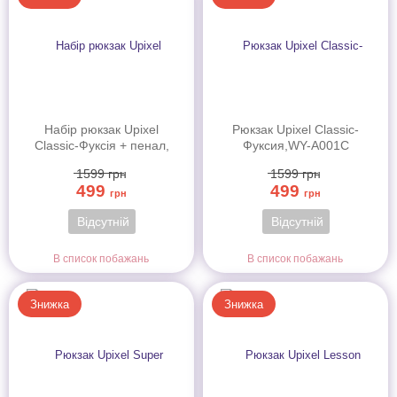
Набір рюкзак Upixel
Рюкзак Upixel Classic-
Classic-Фуксія + пенал,
Фуксия,WY-A001C
WY-A001Ca
1599
грн
1599
грн
499
499
грн
грн
Відсутній
Відсутній
В список побажань
В список побажань
Знижка
Знижка