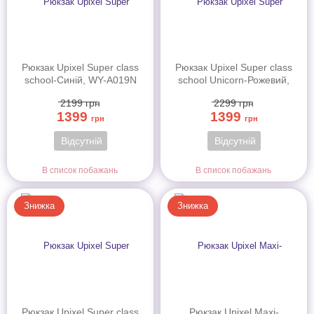
Рюкзак Upixel Super class
Рюкзак Upixel Super class
school-Синій, WY-A019N
school Unicorn-Рожевий,
арт.WY-A019C
2199
грн
2299
грн
1399
1399
грн
грн
Відсутній
Відсутній
В список побажань
В список побажань
Знижка
Знижка
Рюкзак Upixel Super class
Рюкзак Upixel Maxi-