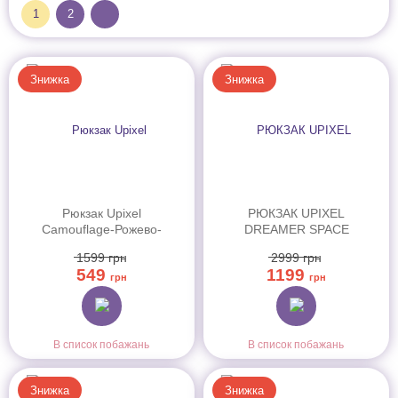
1
2
Знижка
Знижка
Рюкзак Upixel
РЮКЗАК UPIXEL
Camouflage-Рожево-
DREAMER SPACE
білий, WY-A021B
SCHOOL BAG
1599
грн
2999
грн
ФІОЛЕТОВО-
549
1199
БЛАКИТНИЙ (U23-X01-C)
грн
грн
В список побажань
В список побажань
Знижка
Знижка