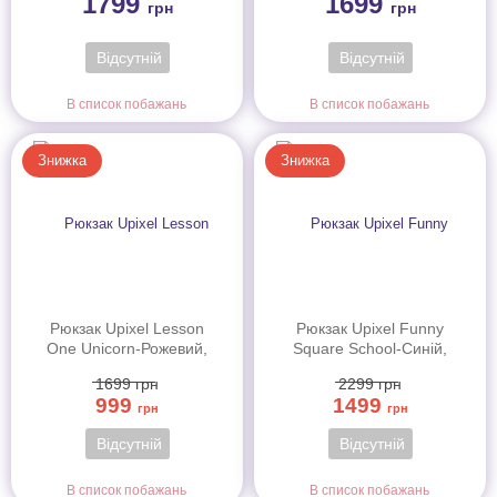
1799
1699
грн
грн
Відсутній
Відсутній
В список побажань
В список побажань
Знижка
Знижка
Рюкзак Upixel Lesson
Рюкзак Upixel Funny
One Unicorn-Рожевий,
Square School-Синій,
арт.WY-U18-015B
арт.WY-U18-007M
1699
грн
2299
грн
999
1499
грн
грн
Відсутній
Відсутній
В список побажань
В список побажань