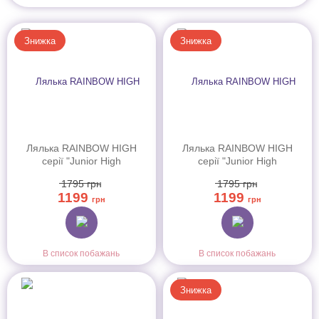
Знижка
Знижка
Лялька RAINBOW HIGH
Лялька RAINBOW HIGH
серії "Junior High
серії "Junior High
Rockband" - АМАЯ (з
Rockband" - СКАЙЛЕР (з
1795
грн
1795
грн
аксес.) (565772)
аксесуар.)(565215)
1199
1199
грн
грн
В список побажань
В список побажань
Знижка