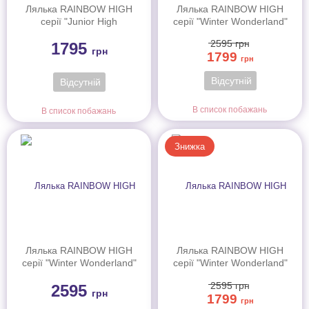
Лялька RAINBOW HIGH
Лялька RAINBOW HIGH
серії "Junior High
серії "Winter Wonderland"
Rockband" - БЕЛЛА (з
- САННІ (з аксесуарами)
2595
грн
1795
аксесуар.)(565659)
грн
1799
грн
Відсутній
Відсутній
В список побажань
В список побажань
Знижка
Лялька RAINBOW HIGH
Лялька RAINBOW HIGH
серії "Winter Wonderland"
серії "Winter Wonderland"
- БЕЛЛА (з аксесуарами)
- СКАЙЛЕР (з
2595
грн
2595
аксесуарами)
грн
1799
грн