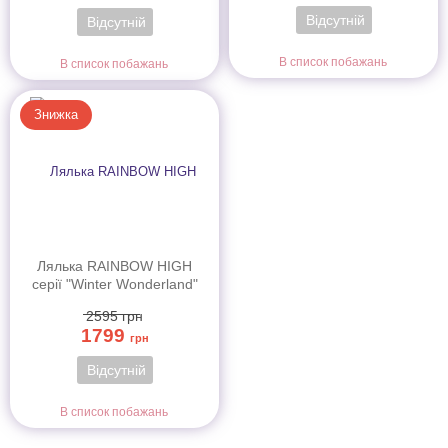
Відсутній
Відсутній
В список побажань
В список побажань
Знижка
Лялька RAINBOW HIGH
серії "Winter Wonderland"
- ВІОЛЕТТА (з
2595
грн
аксесуарами)
1799
грн
Відсутній
В список побажань