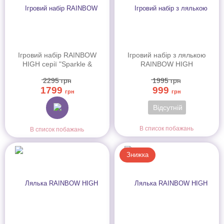
Ігровий набір RAINBOW
Ігровий набір з лялькою
HIGH серії "Sparkle &
RAINBOW HIGH
Shine" - ЛЕЙЛАНІ (з акс.)
(РЕЙНБОУ ХАЙ) серії
2295
грн
1995
грн
(429258)
"Дрібниці для волосся та
1799
999
стиль" – АМАЯ (526780)
грн
грн
Відсутній
В список побажань
В список побажань
Знижка