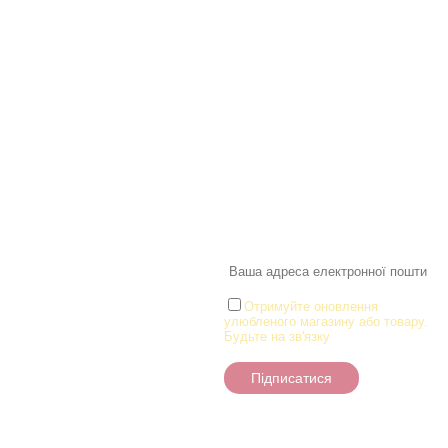
Інформація
Про магазин
Інформація
Про магазин
Новинки
Доставка і Оплата
Розпродаж
Договір публічної оферти
Статті
Новини
Новини
Розділи
Новини
Товари для малюків
Іграшки
Настільні ігри та Пазли
Отримуйте оновлення
улюбленого магазину або товару.
Творчість та канцтоварі
Будьте на зв'язку
Ігрові фігурки
Підписатися