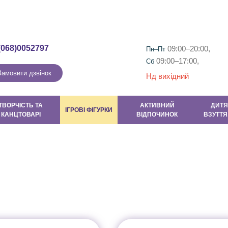
Гарантія та повернення
Контакти
Новини
Новини та Акці
(068)0052797
09:00–20:00,
Пн–Пт
09:00–17:00,
Сб
Замовити дзвінок
Нд вихідний
ТВОРЧІСТЬ ТА
АКТИВНИЙ
ДИТЯ
ІГРОВІ ФІГУРКИ
КАНЦТОВАРІ
ВІДПОЧИНОК
ВЗУТТЯ