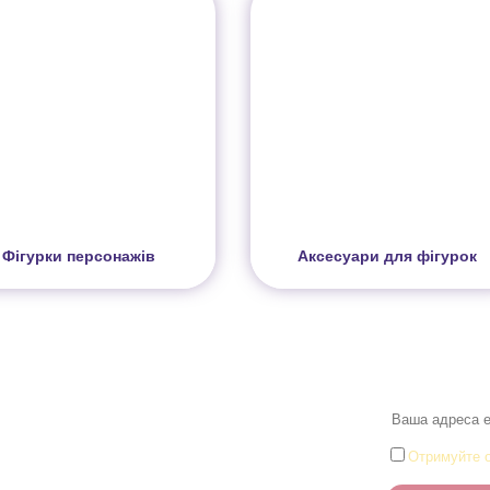
Фігурки персонажів
Аксесуари для фігурок
Розділи
Новини
Товари для малюків
Іграшки
и
Настільні ігри та Пазли
Отримуйте о
Творчість та канцтоварі