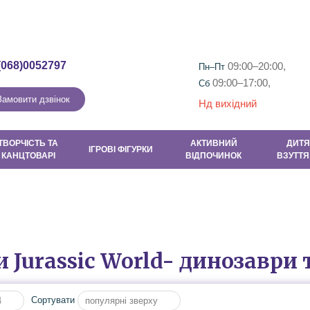
Гарантія та повернення
Контакти
Новини
Новини та Акці
(068)0052797
09:00–20:00,
Пн–Пт
09:00–17:00,
Сб
Замовити дзвінок
Нд вихідний
ТВОРЧІСТЬ ТА
АКТИВНИЙ
ДИТЯ
ІГРОВІ ФІГУРКИ
КАНЦТОВАРІ
ВІДПОЧИНОК
ВЗУТТЯ
 Jurassic World- динозаври 
Сортувати
4
популярні зверху