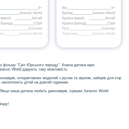
4+
Вік
4+
Jurassic World
Бренд
Jurassic World
Країна-виробник
Китай
Країна-виробник
Китай
 Бренду
США
Країна Бренду
США
Хлопчик
Пол
Хлопчик
ика
Jurassic World
Тематика
Jurassic World
го фільму "Світ Юрського періоду". Кожна дитина мріє
Jurassic World дарують таку можливість.
нозаврів, інтерактивних моделей з рухом та звуком, наборів для ігор
а захоплюють дітей на довгий годинник.
Якщо ваша дитина любить динозаврів, іграшки Jurassic World
іоду!