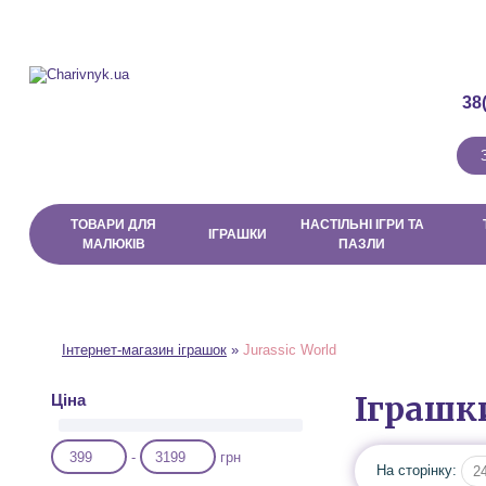
Про магазин
Доставка і Оплата
Договір публічної оферти
38
ТОВАРИ ДЛЯ
НАСТІЛЬНІ ІГРИ ТА
ІГРАШКИ
МАЛЮКІВ
ПАЗЛИ
Інтернет-магазин іграшок
»
Jurassic World
Іграшки
Ціна
-
грн
На сторінку:
2