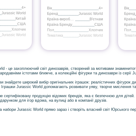
4+
Вік
4+
Вік
Jurassic World
Бренд
Jurassic World
Бренд
Китай
Країна-виробник
В'єтнам
США
Країна Бренду
США
Країна
Хлопчик
Пол
Хлопчик
Пол
Jurassic World
Тематика
Jurassic World
Темат
orld - це захоплюючий світ динозаврів, створений за мотивами знаменито
ародавніми істотами ближче, а колекційні фігурки та динозаври із серії 
и знайдете широкий вибір оригінальних іграшок: реалістичних фігурок ди
. Іграшки Jurassic World допомагають розвивати уяву, творче мислення т
 сертифіковану продукцію відомих брендів, яка є безпечною для дітей. 
арунком для ігор вдома, на вулиці або в компанії друзів.
 набори Jurassic World прямо зараз і створіть власний світ Юрського пер
Розділи
Новини