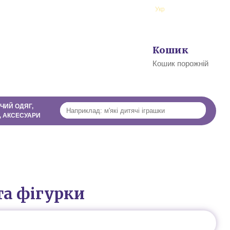
ї
Рус
Укр
Профіль
Кошик
0
Кошик порожній
ЧИЙ ОДЯГ,
, АКСЕСУАРИ
та фігурки