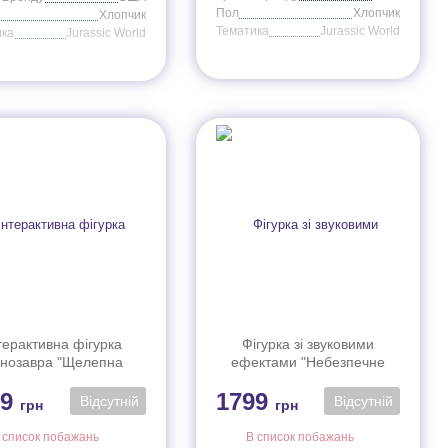
Пол
Хлопчик
Хлопчик
Тематика
Jurassic World
ика
Jurassic World
терактивна фігурка
Фігурка зі звуковими
нозавра "Щелепна
ефектами "Небезпечне
а Мозазавра" з фільму
ричання" з фільму "Світ
99
1799
іт Юрського періоду"
Юрського періоду" (в ас.)
Відсутній
Відсутній
грн
грн
JCH00
JGB87
 список побажань
В список побажань