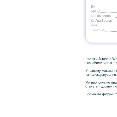
Вік
Бренд
Країна-виробник
Країна Бренду
Пол
Тематика
Іграшки Jurassic W
познайомитися зі ст
У нашому магазині в
та колекціонування
Ми пропонуємо лише
стануть чудовим под
Бронюйте фігурки та
Інформація
Про магазин