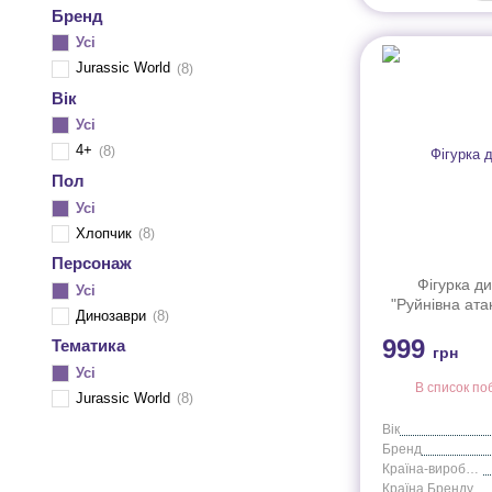
Бренд
Усі
Jurassic World
8
Вік
Усі
4+
8
Пол
Усі
Хлопчик
8
Персонаж
Фігурка д
Усі
"Руйнівна ата
Динозаври
8
"Світ Юрського
999
ас.) J
Тематика
грн
Усі
В список по
Jurassic World
8
Вік
Бренд
Країна-виробник
Країна Бренду