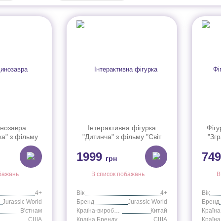
инозавра
Інтерактивна фігурка
Фігу
ка" з фільму
"Дитинча" з фільму "Світ
"Згр
 періоду" (в
Юрського періоду" JGC01
"Сві
1999
74
GB77
грн
бажань
В список побажань
В
4+
Вік
4+
Вік
Jurassic World
Бренд
Jurassic World
Бренд
В'єтнам
Країна-виробник
Китай
США
Країна Бренду
США
Країна