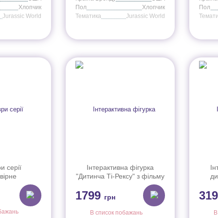
Хлопчик
Пол
Хлопчик
Пол
Jurassic World
Тематика
Jurassic World
Темат
и серії
Інтерактивна фігурка
Ін
вірне
"Дитинча Ті-Рексу" з фільму
ди
" з фільму
"Світ Юрського періоду"
пастк
1799
31
го періоду"
JCW01
"Св
грн
) JDC52
бажань
В список побажань
В