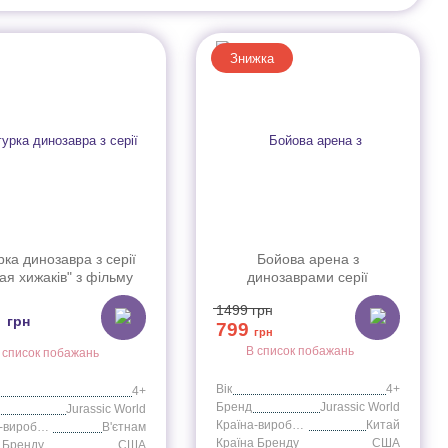
Знижка
рка динозавра з серії
Бойова арена з
ая хижаків" з фільму
динозаврами серії
т Юрського періоду" (в
"Неймовірне
1499
грн
9
ас.) JGB72
перетворення" з фільму
грн
799
"Світ Юрського періоду"
грн
(сюрприз) JDC59
В список побажань
 список побажань
Вік
4+
4+
Бренд
Jurassic World
Jurassic World
Країна-виробник
Китай
Країна-виробник
В'єтнам
Країна Бренду
США
 Бренду
США