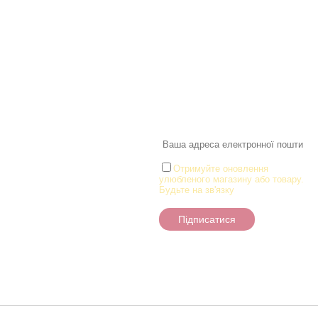
Інформація
Про магазин
Інформація
Про магазин
Новинки
Доставка і Оплата
Розпродаж
Договір публічної оферти
Статті
Новини
Новини
Розділи
Новини
Товари для малюків
Іграшки
Настільні ігри та Пазли
Отримуйте оновлення
улюбленого магазину або товару.
Творчість та канцтоварі
Будьте на зв'язку
Ігрові фігурки
Підписатися