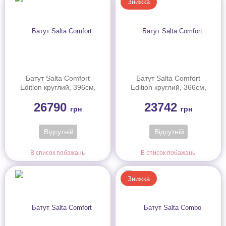
Знижка
Батут Salta Comfort
Батут Salta Comfort
Edition круглий, 396см,
Edition круглий, 366см,
чорний
зелений
26790
23742
грн
грн
Відсутній
Відсутній
В список побажань
В список побажань
Знижка