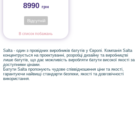
8990
грн
Відсутній
В список побажань
Salta - один з провідних виробників батутів у Європі. Компанія Salta
концентрується на проектуванні, розробці дизайну та виробництві
лише батутів, що дає можливість виробляти батути високої якості за
доступними цінами.
Батути Salta пропонують чудове співвідношення ціни та якості,
гарантуючи найвищі стандарти безпеки, якості та довговічності
використання.
Інформація
Про магазин
Інформація
Про магазин
Новинки
Доставка і Оплата
Розпродаж
Договір публічної оферти
Статті
Новини
Новини