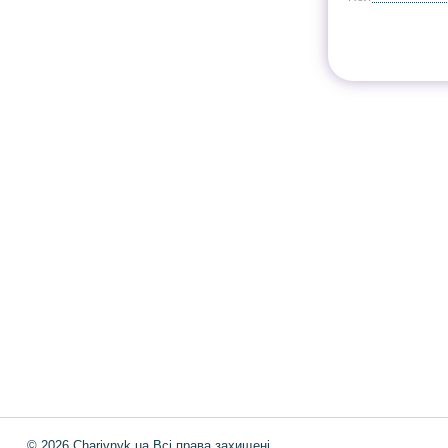
Інформація
Про магазин
Інформація
Про магазин
Новинки
Доставка і Оплата
Розпродаж
Договір публічної оферт
Статті
Новини
Новини
© 2026 Charivnyk.ua Всі права захищені