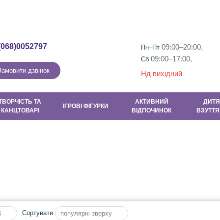
Гарантія та повернення
Контакти
Новини
Новини та Акці
(068)0052797
09:00–20:00,
Пн–Пт
09:00–17:00,
Сб
Замовити дзвінок
Нд вихідний
ТВОРЧІСТЬ ТА
АКТИВНИЙ
ДИТЯ
ІГРОВІ ФІГУРКИ
КАНЦТОВАРІ
ВІДПОЧИНОК
ВЗУТТЯ
Сортувати
4
популярні зверху