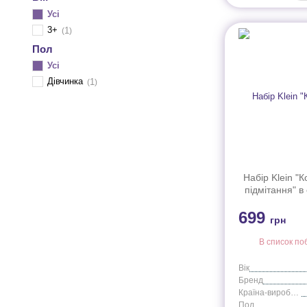
Усі
3+
1
Пол
Усі
Дівчинка
1
Набір Klein "
підмітання" в 
699
грн
В список по
Вік
Бренд
Країна-виробник
Пол