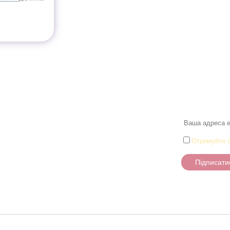
Розділи
Новини
Товари для малюків
Іграшки
и
Настільні ігри та Пазли
Отримуйте о
Творчість та канцтоварі
Підписати
Ігрові фігурки