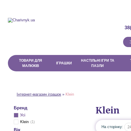
Про магазин
Доставка і Оплата
Договір публічної оферти
38
ТОВАРИ ДЛЯ
НАСТІЛЬНІ ІГРИ ТА
ІГРАШКИ
МАЛЮКІВ
ПАЗЛИ
Інтернет-магазин іграшок
»
Klein
Klein
Бренд
Усі
Klein
1
На сторінку:
2
Вік