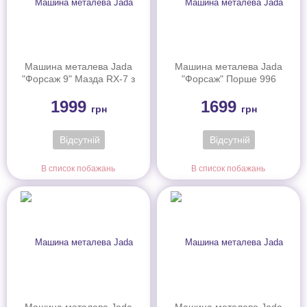
Машина металева Jada
Машина металева Jada
"Форсаж 9" Мазда RX-7 з
"Форсаж" Порше 996
фігуркою Хана, масштаб
GT3 RS, масштаб 1:24,
1999
1699
1:24, 8+
8+
грн
грн
Відсутній
Відсутній
В список побажань
В список побажань
Машина металева Jada
Машина металева Jada