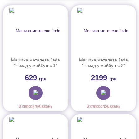
Машина металева Jada
Машина металева Jada
"Назад у майбутнє 1"
"Назад у майбутнє 3"
Машина часу, масш.
Машина часу (1989) зі
629
2199
1:32, 8+
світловим ефектом,
грн
грн
масш. 1:24, 8+
В список побажань
В список побажань