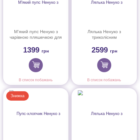
М'який пупс Ненуко з
Лялька Ненуко з
чарівною пляшечкою для
триколісним
годування, 35 см
велосипедом-каталкою
1399
2599
грн
грн
В список побажань
В список побажань
Знижка