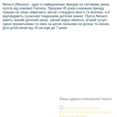
Nenuco (Ненуко) - один із найвідоміших брендів на світовому ринку
пупсів від компанії Famosa. Продовж 45 років існування бренду
іграшки не лише зберігають високі стандарти якості та безпеки, а й
відповідають сучасним тенденціям дитячих кімнат. Пупси Nenuco
мають ніжний дитячий запах, милий вираз обличчя, м’який тулуб,
гарно промальовані та ніжні на дотик пальчики на ручках та ніжках.
Для дітей віком від 10 місяців до 7 років.
Інформація
Про магазин
Інформація
Про магазин
Новинки
Доставка і Оплата
Розпродаж
Договір публічної оферти
Статті
Новини
Новини
Розділи
Новини
Товари для малюків
Іграшки
Настільні ігри та Пазли
Отримуйте оновлення
улюбленого магазину або товару.
Творчість та канцтоварі
Будьте на зв'язку