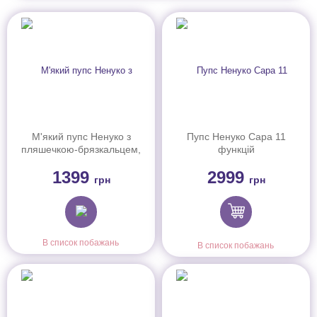
М'який пупс Ненуко з
Пупс Ненуко Сара 11
пляшечкою-брязкальцем,
функцій
35 см (700014920)
1399
2999
грн
грн
В список побажань
В список побажань