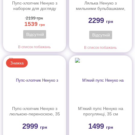
Пупс-хлопчик Ненуко з
Лялька Ненуко з
набором для догляду
мильними бульбашками,
35 см
2199
грн
2299
грн
1539
грн
Відсутній
Відсутній
В список побажань
В список побажань
Знижка
Пупс-хлопчик Ненуко з
М'який пупс Ненуко на
люлькою-переноскою, 35
прогулянці, 35 см
см
2999
1499
грн
грн