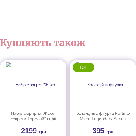
Купляють також
ТОП
Набір-сюрприз "Жахо-
Колекційна фігурка Fortnite
секрети Торелай" серії
Micro Legendary Series
"Неонові та бомбезні"
Zero, 6см
2199
395
Monster High
грн
грн