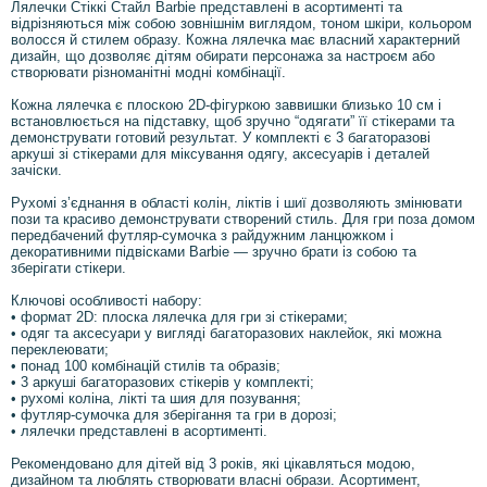
Лялечки Стіккі Стайл Barbie представлені в асортименті та
відрізняються між собою зовнішнім виглядом, тоном шкіри, кольором
волосся й стилем образу. Кожна лялечка має власний характерний
дизайн, що дозволяє дітям обирати персонажа за настроєм або
створювати різноманітні модні комбінації.
Кожна лялечка є плоскою 2D-фігуркою заввишки близько 10 см і
встановлюється на підставку, щоб зручно “одягати” її стікерами та
демонструвати готовий результат. У комплекті є 3 багаторазові
аркуші зі стікерами для міксування одягу, аксесуарів і деталей
зачіски.
Рухомі з’єднання в області колін, ліктів і шиї дозволяють змінювати
пози та красиво демонструвати створений стиль. Для гри поза домом
передбачений футляр-сумочка з райдужним ланцюжком і
декоративними підвісками Barbie — зручно брати із собою та
зберігати стікери.
Ключові особливості набору:
• формат 2D: плоска лялечка для гри зі стікерами;
• одяг та аксесуари у вигляді багаторазових наклейок, які можна
переклеювати;
• понад 100 комбінацій стилів та образів;
• 3 аркуші багаторазових стікерів у комплекті;
• рухомі коліна, лікті та шия для позування;
• футляр-сумочка для зберігання та гри в дорозі;
• лялечки представлені в асортименті.
Рекомендовано для дітей від 3 років, які цікавляться модою,
дизайном та люблять створювати власні образи. Асортимент,