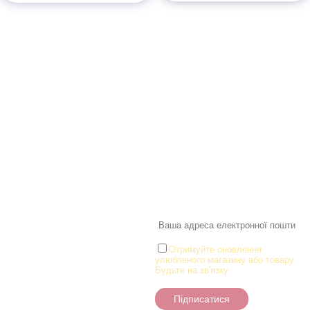
Інформація
Про магазин
Інформація
Про магазин
Новинки
Доставка і Оплата
Розпродаж
Договір публічної оферти
Статті
Новини
Новини
Розділи
Новини
Товари для малюків
Іграшки
Настільні ігри та Пазли
Отримуйте оновлення
улюбленого магазину або товару.
Творчість та канцтоварі
Будьте на зв'язку
Ігрові фігурки
Підписатися