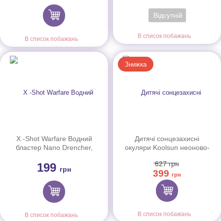
Відсутній
В список побажань
В список побажань
Знижка
X -Shot Warfare Водний
Дитячі сонцезахисні
бластер Nano Drencher,
окуляри Koolsun неоново-
5643R
блакитні серії Wave
627
грн
199
(Розмір: 3+)
грн
399
грн
В список побажань
В список побажань