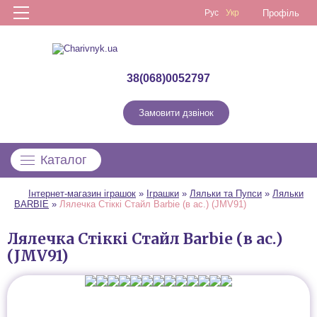
Рус
Укр
Профіль
38(068)0052797
Замовити дзвінок
Каталог
Інтернет-магазин іграшок
»
Іграшки
»
Ляльки та Пупси
»
Ляльки
BARBIE
»
Лялечка Стіккі Стайл Barbie (в ас.) (JMV91)
Лялечка Стіккі Стайл Barbie (в ас.)
(JMV91)