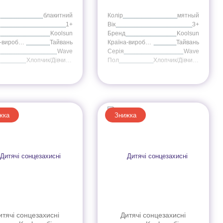
блакитний
Колір
мятный
1+
Вік
3+
Koolsun
Бренд
Koolsun
Країна-виробник
Тайвань
Країна-виробник
Тайвань
Wave
Серія
Wave
Хлопчик/Дівчинка
Пол
Хлопчик/Дівчинка
жка
Знижка
итячі сонцезахисні
Дитячі сонцезахисні