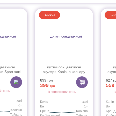
Знижка
Зни
цезахисні
Дитячі сонцезахисні
Д
n Sport хакі
окуляри Koolsun кольору
окул
хакі серії Wave (Розмір: 1+)
зеле
899
грн
627
г
399
559
грн
бажань
В список побажань
В
хакі
Колір
хакі
Колір
6+
Вік
1+
Вік
Koolsun
Бренд
Koolsun
Бренд
Тайвань
Країна-виробник
Тайвань