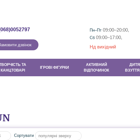
Гарантія та повернення
Контакти
Новини
Новини та Акці
(068)0052797
09:00–20:00,
Пн–Пт
09:00–17:00,
Сб
Замовити дзвінок
Нд вихідний
ТВОРЧІСТЬ ТА
АКТИВНИЙ
ДИТЯ
ІГРОВІ ФІГУРКИ
КАНЦТОВАРІ
ВІДПОЧИНОК
ВЗУТТЯ
UN
Сортувати
4
популярні зверху