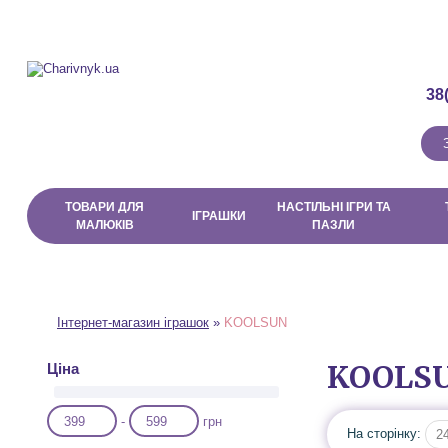
Про магазин
Доставка і Оплата
Договір публічної оферти
38
ТОВАРИ ДЛЯ
НАСТІЛЬНІ ІГРИ ТА
ІГРАШКИ
МАЛЮКІВ
ПАЗЛИ
Інтернет-магазин іграшок
»
KOOLSUN
KOOLS
Ціна
-
грн
На сторінку:
2