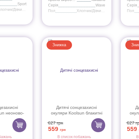
Sport
Серія
Wave
Серія
Хлопчик/Дівчинка
Пол
Хлопчик/Дівчинка
Пол
Знижка
Зни
цезахисні
Дитячі сонцезахисні
Д
un неоново-
окуляри Koolsun блакитні
окул
Wave (Розмір:
серії Wave (Розмір: 3+)
сер
627
грн
627
г
)
559
559
грн
бажань
В список побажань
В