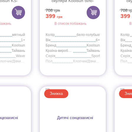
olsun KS-
окуляри Koolsun біло-
ок
ого кольору
блакитні серії Sport (Розмір:
рожев
708
грн
708
г
Розмір: 1+)
6+)
399
399
грн
бажань
В список побажань
В
мятный
Колір
бело-голубые
Колір
1+
Вік
6+
Вік
Koolsun
Бренд
Koolsun
Бренд
Тайвань
Країна-виробник
Тайвань
Wave
Серія
Sport
Серія
Хлопчик/Дівчинка
Пол
Хлопчик/Дівчинка
Пол
Знижка
Зни