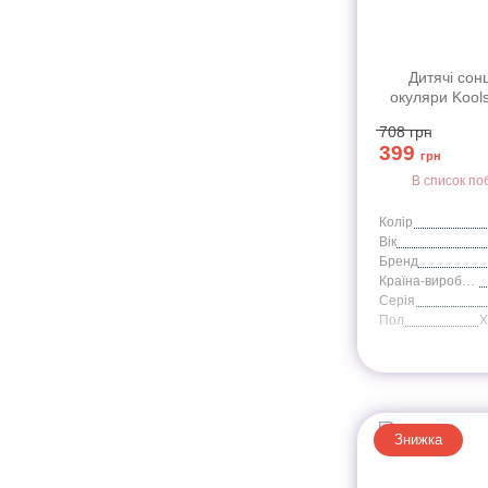
Дитячі сон
окуляри Kool
хакі серії Spor
708
грн
399
грн
В список по
Колір
Вік
Бренд
Країна-виробник
Серія
Пол
Знижка