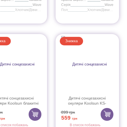
Wave
Серія
Wave
Хлопчик/Дівчинка
Пол
Хлопчик/Дівчинка
жка
Знижка
итячі сонцезахисні
Дитячі сонцезахисні
яри Koolsun блакитні
окуляри Koolsun KS-
ії Wave (Розмір: 1+)
WABA003 м"ятного кольору
рн
899
грн
серії Wave (Розмір: 3+)
559
грн
грн
 список побажань
В список побажань