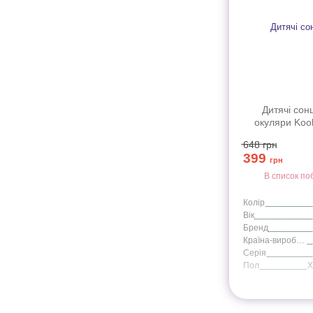
Дитячі сон
окуляри Kool
серії Flex (
648
грн
399
грн
В список по
Колір
Вік
Бренд
Країна-виробник
Серія
Пол