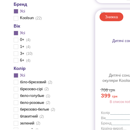
Бренд
Усі
Знижка
Koolsun
22
Вік
Усі
0+
4
1+
4
3+
10
6+
4
Колір
Дитячі сон
Усі
окуляри Koolsu
біло-бірюзовий
2
бірюзово-сірі
2
708
грн
399
бело-голубые
1
грн
В список по
бело-розовые
2
бирюзово-белые
2
Колір
блакитний
2
Вік
зелений
2
Бренд
Країна-виробник
мятный