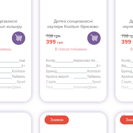
цезахисні
Дитячі сонцезахисні
Д
sun кольору
окуляри Koolsun бірюзово-
окул
t (Розмір: 3+)
білі серії Sport (Розмір: 6+)
білі 
708
грн
708
г
399
399
грн
бажань
В список побажань
В
хакі
Колір
бирюзово-белые
Колір
3+
Вік
6+
Вік
Koolsun
Бренд
Koolsun
Бренд
Тайвань
Країна-виробник
Тайвань
Sport
Серія
Sport
Серія
Хлопчик/Дівчинка
Пол
Хлопчик/Дівчинка
Пол
Знижка
Зни