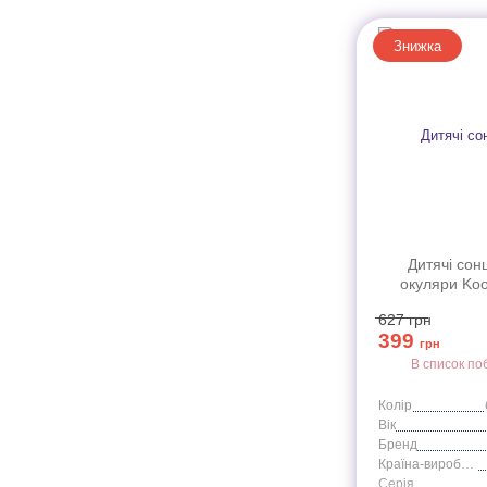
Знижка
Дитячі сон
окуляри Koo
бірюзлві серії 
627
грн
6+
399
грн
В список по
Колір
Вік
Бренд
Країна-виробник
Серія