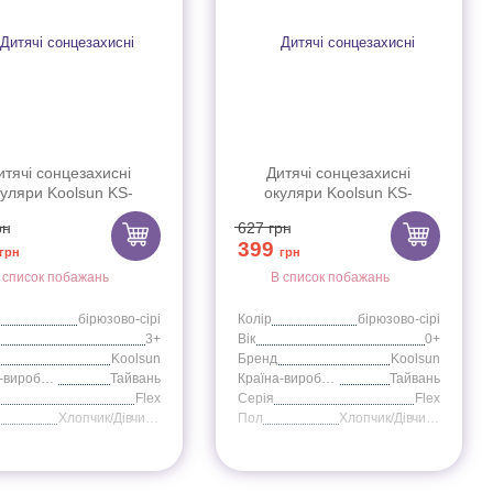
итячі сонцезахисні
Дитячі сонцезахисні
уляри Koolsun KS-
окуляри Koolsun KS-
03 бірюзово-сірі серії
FLAG000 бірюзово-сірі серії
рн
627
грн
Flex (Розмір: 3+)
Flex (Розмір: 0+)
399
грн
грн
 список побажань
В список побажань
бірюзово-сірі
Колір
бірюзово-сірі
3+
Вік
0+
Koolsun
Бренд
Koolsun
Країна-виробник
Тайвань
Країна-виробник
Тайвань
Flex
Серія
Flex
Хлопчик/Дівчинка
Пол
Хлопчик/Дівчинка