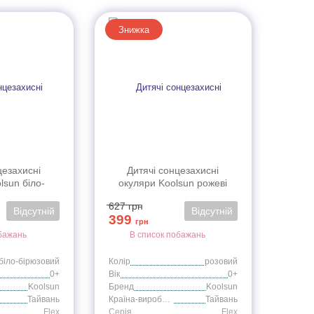
Знижка
цезахисні
Дитячі сонцезахисні
lsun біло-
окуляри Koolsun рожеві
Flex (Розмір:
серії Flex (Розмір: 0+)
627
грн
)
Відсутній
Відсутній
399
грн
бажань
В список побажань
біло-бірюзовий
Колір
розовий
0+
Вік
0+
Koolsun
Бренд
Koolsun
Тайвань
Країна-виробник
Тайвань
Flex
Серія
Flex