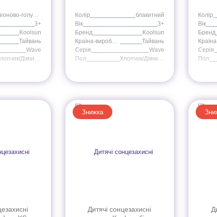
неоново-голубой
Колір
блакитний
Колір
3+
Вік
3+
Вік
Koolsun
Бренд
Koolsun
Бренд
Тайвань
Країна-виробник
Тайвань
Wave
Серія
Wave
Серія
Хлопчик/Дівчинка
Пол
Хлопчик/Дівчинка
Пол
Знижка
Зни
цезахисні
Дитячі сонцезахисні
Д