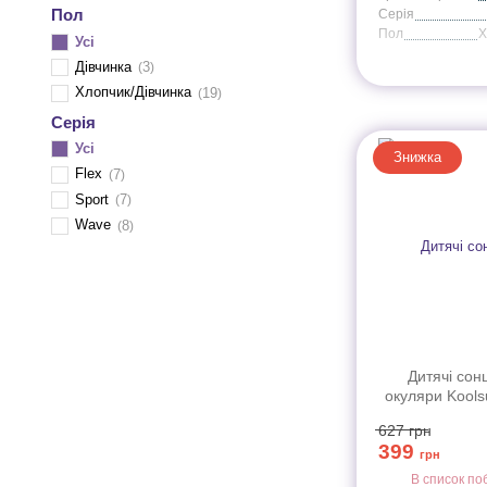
2
Пол
Серія
неоново-голубой
1
Пол
Усі
неоново-зеленый
2
Дівчинка
3
розовий
1
Хлопчик/Дівчинка
19
хакі
3
Серія
Усі
Знижка
Flex
7
Sport
7
Wave
8
Дитячі сон
окуляри Kools
блакитні серії 
627
грн
3+
399
грн
В список по