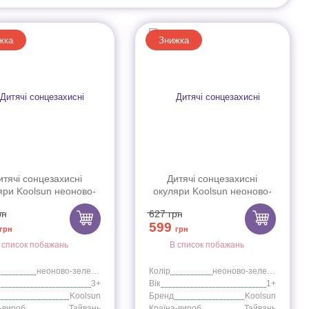
жка
Знижка
итячі сонцезахисні
Дитячі сонцезахисні
яри Koolsun неоново-
окуляри Koolsun неоново-
ні серії Wave (Розмір:
зелені серії Wave (Розмір:
рн
627
грн
3+)
1+)
599
грн
грн
 список побажань
В список побажань
неоново-зеленый
Колір
неоново-зеленый
3+
Вік
1+
Koolsun
Бренд
Koolsun
Країна-виробник
Тайвань
Країна-виробник
Тайвань