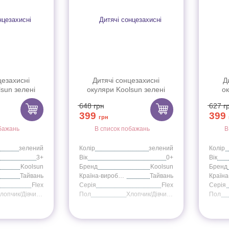
цезахисні
Дитячі сонцезахисні
Д
sun зелені
окуляри Koolsun зелені
ок
Розмір: 3+)
серії Flex (Розмір: 0+)
FLAG0
648
грн
627
г
399
399
грн
бажань
В список побажань
В
зелений
Колір
зелений
Колір
3+
Вік
0+
Вік
Koolsun
Бренд
Koolsun
Бренд
Тайвань
Країна-виробник
Тайвань
Flex
Серія
Flex
Серія
Хлопчик/Дівчинка
Пол
Хлопчик/Дівчинка
Пол