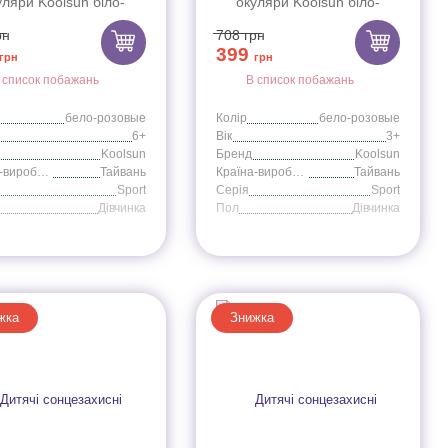
уляри Koolsun біло-
окуляри Koolsun біло-
і серії Sport (Розмір:
рожеві серії Sport (Розмір:
рн
708
грн
6+)
3+)
399
грн
грн
 список побажань
В список побажань
бело-розовые
Колір
бело-розовые
6+
Вік
3+
Koolsun
Бренд
Koolsun
Країна-виробник
Тайвань
Країна-виробник
Тайвань
Sport
Серія
Sport
Дівчинка
Пол
Дівчинка
жка
Знижка