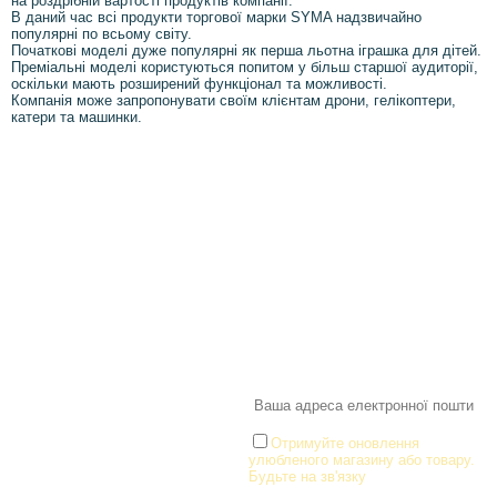
на роздрібній вартості продуктів компанії.
В даний час всі продукти торгової марки SYMA надзвичайно
популярні по всьому світу.
Початкові моделі дуже популярні як перша льотна іграшка для дітей.
Преміальні моделі користуються попитом у більш старшої аудиторії,
оскільки мають розширений функціонал та можливості.
Компанія може запропонувати своїм клієнтам дрони, гелікоптери,
катери та машинки.
Інформація
Про магазин
Інформація
Про магазин
Новинки
Доставка і Оплата
Розпродаж
Договір публічної оферти
Статті
Новини
Новини
Розділи
Новини
Товари для малюків
Іграшки
Настільні ігри та Пазли
Отримуйте оновлення
улюбленого магазину або товару.
Творчість та канцтоварі
Будьте на зв'язку
Ігрові фігурки