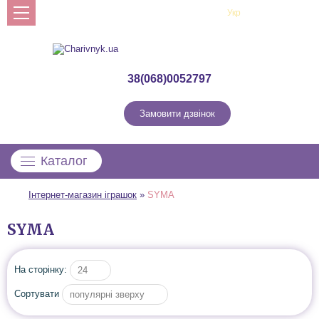
Рус
Укр
Профіль
38(068)0052797
Замовити дзвінок
Каталог
Інтернет-магазин іграшок
»
SYMA
SYMA
На сторінку:
24
Сортувати
популярні зверху