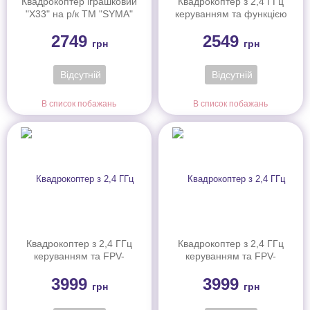
Квадрокоптер іграшковий
Квадрокоптер з 2,4 ГГц
"X33" на р/к ТМ "SYMA"
керуванням та функцією
розпізнавання перешкод
2749
2549
(13,1 cм)
грн
грн
Відсутній
Відсутній
В список побажань
В список побажань
Квадрокоптер з 2,4 ГГц
Квадрокоптер з 2,4 ГГц
керуванням та FPV-
керуванням та FPV-
камерою (21 cм)
камерою (21 cм)
3999
3999
грн
грн