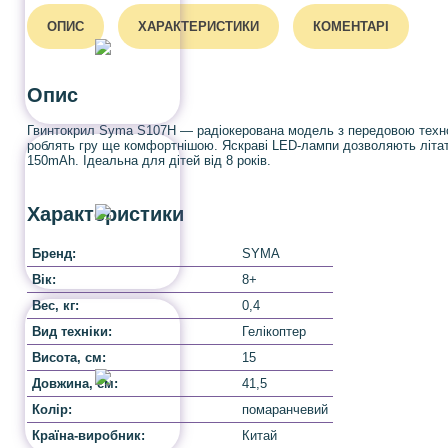
ОПИС
ХАРАКТЕРИСТИКИ
КОМЕНТАРІ
Опис
Гвинтокрил Syma S107H — радіокерована модель з передовою техноло
роблять гру ще комфортнішою. Яскраві LED-лампи дозволяють літати 
150mAh. Ідеальна для дітей від 8 років.
Характеристики
Бренд:
SYMA
Вік:
8+
Вес, кг:
0,4
Вид техніки:
Гелікоптер
Висота, cм:
15
Довжина, cм:
41,5
Колір:
помаранчевий
Країна-виробник:
Китай