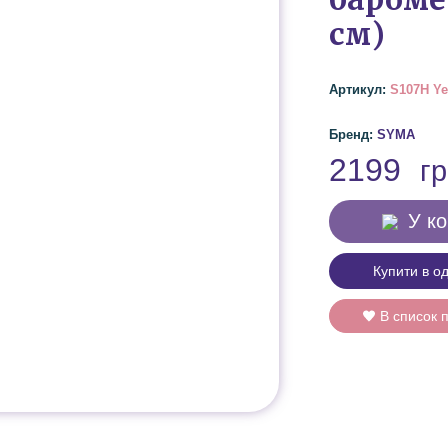
см)
Артикул:
S107H Ye
Бренд:
SYMA
2199
г
У к
Купити в од
В список 