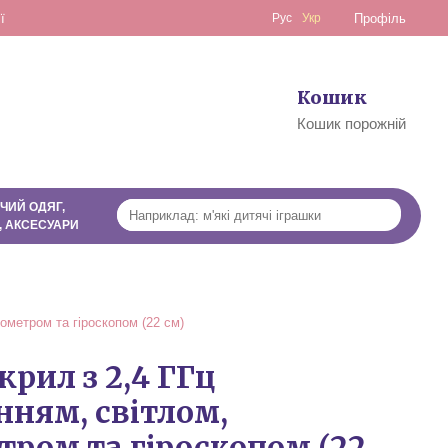
ї
Рус
Укр
Профіль
Кошик
0
Кошик порожній
ЧИЙ ОДЯГ,
, АКСЕСУАРИ
рометром та гіроскопом (22 см)
рил з 2,4 ГГц
нням, світлом,
тром та гіроскопом (22