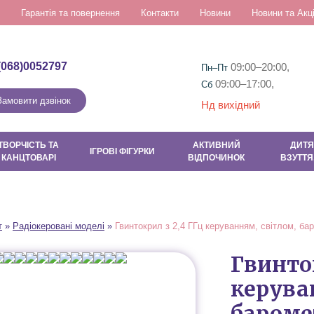
Гарантія та повернення
Контакти
Новини
Новини та Акці
(068)0052797
09:00–20:00,
Пн–Пт
09:00–17:00,
Сб
Замовити дзвінок
Нд вихідний
ТВОРЧІСТЬ ТА
АКТИВНИЙ
ДИТЯ
ІГРОВІ ФІГУРКИ
КАНЦТОВАРІ
ВІДПОЧИНОК
ВЗУТТЯ
т
»
Радіокеровані моделі
»
Гвинтокрил з 2,4 ГГц керуванням, світлом, ба
Гвинток
керува
бароме