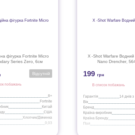
на фігурка Fortnite Micro
X -Shot Warfare Водний
dary Series Zero, 6см
Nano Drencher, 56
199
Відсутній
н
грн
сок побажань
В список побажань
8+
Гарантія
Fortnite
Вік
обник
Китай
Бренд
нду
США
Країна-виробник
Хлопчик/Дівчинка
Країна Бренду
0,03
Пол