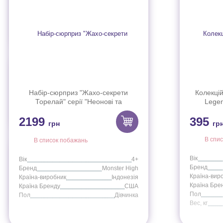
Набір-сюрприз "Жахо-секрети
Колекцій
Торелай" серії "Неонові та
Legen
бомбезні" Monster High
2199
395
грн
гр
В спи
В список побажань
Вік
Вік
4+
Бренд
Бренд
Monster High
Країна-вир
Країна-виробник
Індонезія
Країна Бре
Країна Бренду
США
Пол
Пол
Дівчинка
Вес, кг