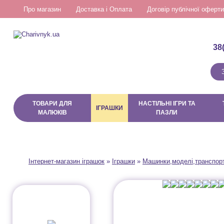
Про магазин
Доставка і Оплата
Договір публічної оферти
38
ТОВАРИ ДЛЯ
НАСТІЛЬНІ ІГРИ ТА
ІГРАШКИ
МАЛЮКІВ
ПАЗЛИ
Інтернет-магазин іграшок
»
Іграшки
»
Машинки,моделі,транспор