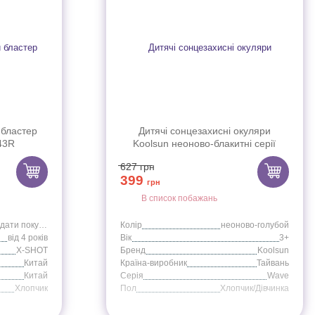
 бластер
Дитячі сонцезахисні окуляри
43R
Koolsun неоново-блакитні серії
Wave (Розмір: 3+)
627
грн
399
грн
В список побажань
14 днів з дати покупки
Колір
неоново-голубой
від 4 років
Вік
3+
X-SHOT
Бренд
Koolsun
Китай
Країна-виробник
Тайвань
Китай
Серія
Wave
Хлопчик
Пол
Хлопчик/Дівчинка