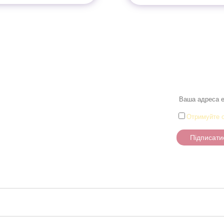
Розділи
Новини
Товари для малюків
Іграшки
и
Настільні ігри та Пазли
Отримуйте о
Творчість та канцтоварі
Підписати
Ігрові фігурки