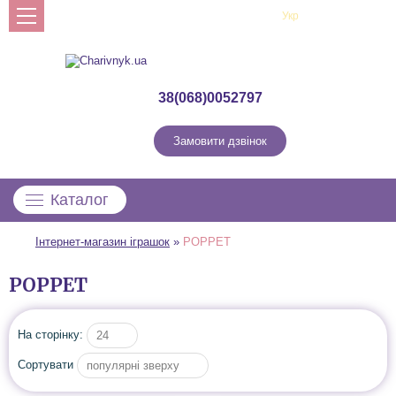
Рус
Укр
Профіль
38(068)0052797
Замовити дзвінок
Каталог
Інтернет-магазин іграшок
»
POPPET
POPPET
На сторінку:
24
Сортувати
популярні зверху