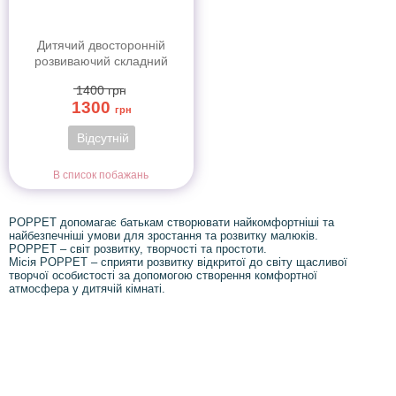
Дитячий двосторонній
розвиваючий складний
термокилимок для
1400
грн
повзання POPPET
1300
"Весела жирафа та
грн
Загадковий ліс",
Відсутній
200х180x1 см
В список побажань
POPPET допомагає батькам створювати найкомфортніші та
найбезпечніші умови для зростання та розвитку малюків.
POPPET – світ розвитку, творчості та простоти.
Місія POPPET – сприяти розвитку відкритої до світу щасливої
творчої особистості за допомогою створення комфортної
атмосфера у дитячій кімнаті.
Інформація
Про магазин
Інформація
Про магазин
Новинки
Доставка і Оплата