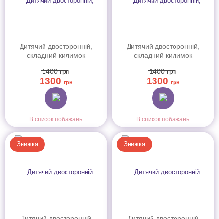
Дитячий двосторонній,
Дитячий двосторонній,
складний килимок
складний килимок
"Звірята-близнята та
"Малятко-жираф та
1400
грн
1400
грн
Класики", 200x180x1 см
Цифри-тварини",
1300
1300
200х180x1 см
грн
грн
В список побажань
В список побажань
Знижка
Знижка
Дитячий двосторонній
Дитячий двосторонній