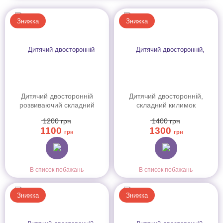
Знижка
Знижка
Дитячий двосторонній
Дитячий двосторонній,
розвиваючий складний
складний килимок
термокилимок для
"Весела вулиця та Диво-
1200
грн
1400
грн
повзання POPPET
цифри", 200x180x1 см
1100
1300
"Транспорт та
грн
грн
Зоольотчики", 150х180x1
см
В список побажань
В список побажань
Знижка
Знижка