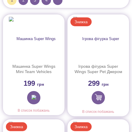
1
2
3
4
Знижка
Машинка Super Wings
Ігрова фігурка Super
Mini Team Vehicles
Wings Super Pet Джером
улюбленець (Jerome
199
299
pet), світло
грн
грн
В список побажань
В список побажань
Знижка
Знижка