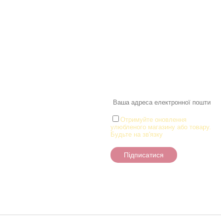
Інформація
Про магазин
Інформація
Про магазин
Новинки
Доставка і Оплата
Розпродаж
Договір публічної оферти
Статті
Новини
Новини
Розділи
Новини
Товари для малюків
Іграшки
Настільні ігри та Пазли
Отримуйте оновлення
улюбленого магазину або товару.
Творчість та канцтоварі
Будьте на зв'язку
Ігрові фігурки
Підписатися