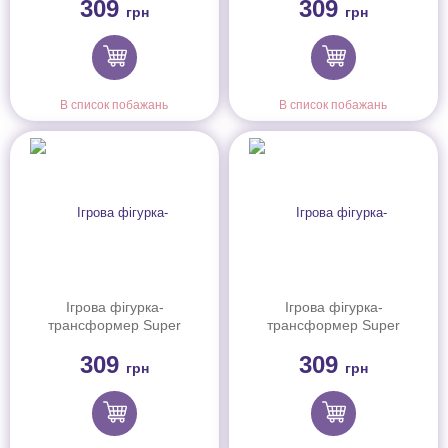
309
309
Джетт (Jett)
Золотий Хлопчик (Golden
грн
грн
Boy)
В список побажань
В список побажань
Ігрова фігурка-
Ігрова фігурка-
трансформер Super
трансформер Super
Wings Transform-a-Bots
Wings Transform-a-Bots
309
309
Травер (Traver), 5см
Люсі (Lucie), 5см
грн
грн