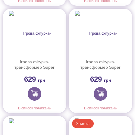
В список побажань
В список побажань
Ігрова фігурка-
Ігрова фігурка-
трансформер Super
трансформер Super
Wings Transforming Super
Wings Transforming Super
629
629
Pet Джером улюбленець
Pet Діззі улюбленець
грн
грн
(Jerome pet)
(Dizzy Pet)
В список побажань
В список побажань
Знижка