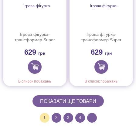
Ігрова фігурка-
Ігрова фігурка-
трансформер Super
трансформер Super
Wings Transforming Super
Wings Transforming Super
629
629
Pet Тіно улюбленець
Pet Золотий Хлопчик
грн
грн
(Tino pet)
улюбленець (Golden Boy
pet)
В список побажань
В список побажань
ПОКАЗАТИ ЩЕ ТОВАРИ
1
2
3
4