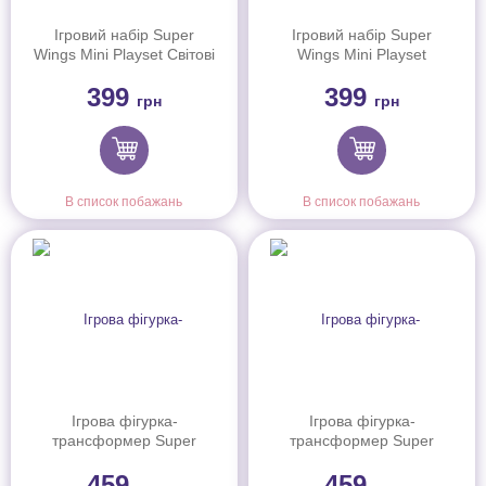
Ігровий набір Super
Ігровий набір Super
Wings Mini Playset Світові
Wings Mini Playset
подорожі в ас.
Всесвітні спортивні ігри в
399
399
ас.
грн
грн
В список побажань
В список побажань
Ігрова фігурка-
Ігрова фігурка-
трансформер Super
трансформер Super
Wings Transforming Джетт
Wings Transforming Діззі
459
459
(Jett), 10см
(Dizzy), 10см