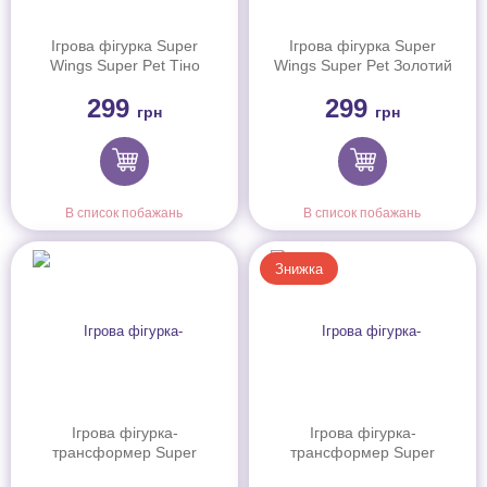
Ігрова фігурка Super
Ігрова фігурка Super
Wings Super Pet Тіно
Wings Super Pet Золотий
улюбленець (Tino pet),
Хлопчик улюбленець
299
299
світло
(Golden Boy pet), світло
грн
грн
В список побажань
В список побажань
Знижка
Ігрова фігурка-
Ігрова фігурка-
трансформер Super
трансформер Super
Wings Transform-a-Bots
Wings Transform-a-Bots