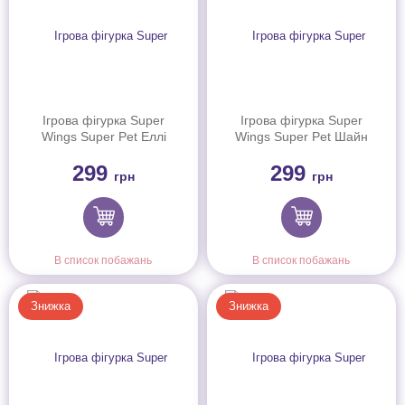
Ігрова фігурка Super
Ігрова фігурка Super
Wings Super Pet Еллі
Wings Super Pet Шайн
улюбленець (Ellie pet),
улюбленець (Shine pet),
299
299
світло
світло
грн
грн
В список побажань
В список побажань
Знижка
Знижка