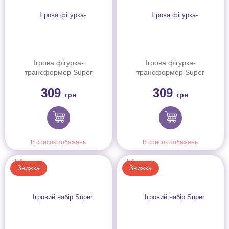
Ігрова фігурка-
Ігрова фігурка-
трансформер Super
трансформер Super
Wings Transform-a-Bots
Wings Transform-a-Bots
309
309
Брахи (Brachy), 5см
Еллі (Ellie), 5см
грн
грн
В список побажань
В список побажань
Знижка
Знижка