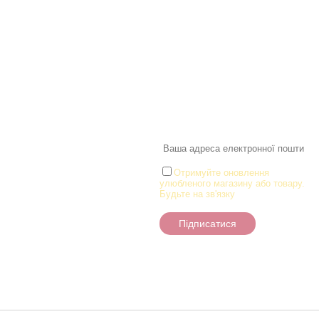
Інформація
Про магазин
Інформація
Про магазин
Новинки
Доставка і Оплата
Розпродаж
Договір публічної оферти
Статті
Новини
Новини
Розділи
Новини
Товари для малюків
Іграшки
Настільні ігри та Пазли
Отримуйте оновлення
улюбленого магазину або товару.
Творчість та канцтоварі
Будьте на зв'язку
Ігрові фігурки
Підписатися