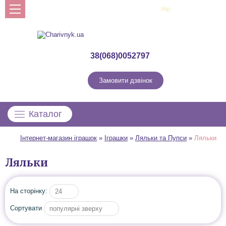
Рус
Укр
Профіль
38(068)0052797
Замовити дзвінок
Каталог
Інтернет-магазин іграшок
»
Іграшки
»
Ляльки та Пупси
»
Ляльки
Ляльки
На сторінку:
24
Сортувати
популярні зверху