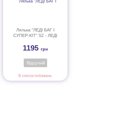
Лялька "ЛЕДІ БАГ І
СУПЕР-КІТ" S2 - ЛЕДІ
БАГ (26 cm, з аксес.)
1195
грн
Відсутній
В список побажань
Інформація
Про магазин
Інформація
Про магазин
Новинки
Доставка і Оплата
Розпродаж
Договір публічної оферти
Статті
Новини