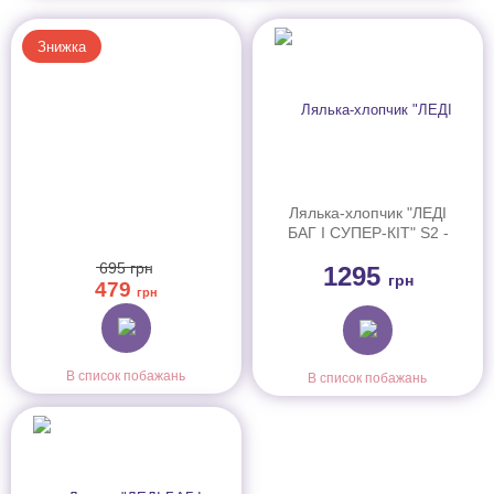
Знижка
Лялька-хлопчик "ЛЕДІ
БАГ І СУПЕР-КІТ" S2 -
СУПЕР-КІТ (27 cm, з
695
грн
1295
аксес.)
грн
479
грн
В список побажань
В список побажань