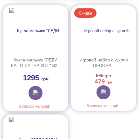
Скидка
Кукла-мальчик "ЛЕДИ
Игровой набор с куклой
БАГ И СУПЕР-КОТ" S2 -
DECORA -
СУПЕР-КОТ (27 cm, с
РАЗНОЦВЕТНЫЙ
695
грн
1295
аксес.)
СЮРПРИЗ (в ассорт., в
грн
479
диспл.)
грн
В список желаний
В список желаний