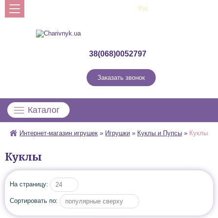
Рус
Укр
Профиль
38(068)0052797
Заказать звонок
Каталог
Интернет-магазин игрушек
»
Игрушки
»
Куклы и Пупсы
»
Куклы
Куклы
На страницу:
24
Сортировать по:
популярные сверху