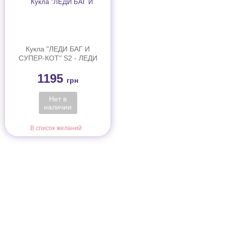
Кукла "ЛЕДИ БАГ И
СУПЕР-КОТ" S2 - ЛЕДИ
БАГ (26 сm, с аксес.)
1195
грн
Нет в
наличии
В список желаний
Информация
О магазине
Информация
О магазине
Новинки
Доставка и Оплата
Распродажа
Договор публичной оферты